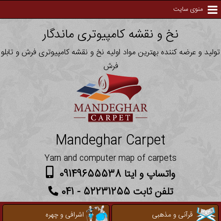
منوی سایت
نخ و نقشه کامپیوتری ماندگار
تولید و عرضه کننده بهترین مواد اولیه نخ و نقشه کامپیوتری فرش و تابلو
فرش
Mandeghar Carpet
Yarn and computer map of carpets
واتساپ و ایتا 09149655538
تلفن ثابت 52231255 - 041
قرآنی و مذهبی
اشرافی و چهره