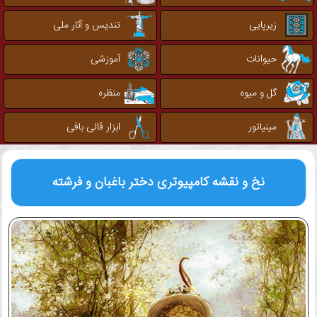
زیرپایی
تندیس و آثار ملی
حیوانات
آموزشی
گل و میوه
منظره
مینیاتور
ابزار قالی بافی
نخ و نقشه کامپیوتری
دختر باغبان و فرشته