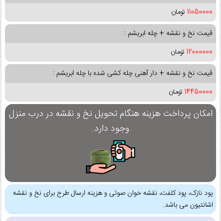
11050000
تومان
قیمت نخ و نقشه + چله ابریشم :
12000000
تومان
قیمت نخ و نقشه + دار آهنی چله کشی شده با چله ابریشم :
14450000
تومان
امکان پرداخت هزینه هنگام تحویل نخ و نقشه در درب منزل
وجود دارد.
پود نازک، پود کلفت، نقشه خوان صوتی و هزینه ارسال طرح برای نخ و نقشه
اشانتیون می باشد.