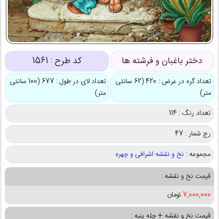
دختر باغبان و فرشته ها
کد طرح :
1561
تعداد گره در عرض : 420 (62 سانتی
تعداد لای در طول : 677 (100 سانتی
متر)
متر)
تعداد رنگ : 114
رج شمار : 47
مجموعه :
نخ و نقشه اشرافی و چهره
قیمت نخ و نقشه :
7,000,000
تومان
قیمت نخ و نقشه + چله پنبه :