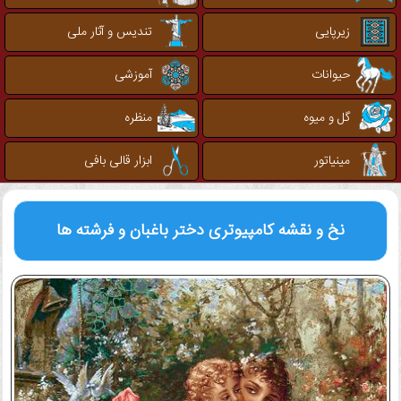
زیرپایی
تندیس و آثار ملی
حیوانات
آموزشی
گل و میوه
منظره
مینیاتور
ابزار قالی بافی
نخ و نقشه کامپیوتری
دختر باغبان و فرشته ها