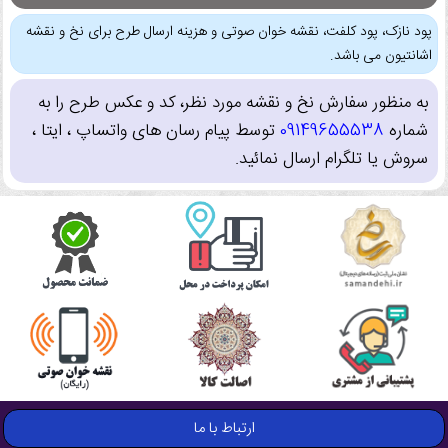
پود نازک، پود کلفت، نقشه خوان صوتی و هزینه ارسال طرح برای نخ و نقشه
اشانتیون می باشد.
به منظور سفارش نخ و نقشه مورد نظر، کد و عکس طرح را به
شماره
09149655538
توسط پیام رسان های واتساپ ، ایتا ،
سروش یا تلگرام ارسال نمائید.
ارتباط با ما