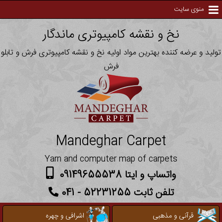
منوی سایت
نخ و نقشه کامپیوتری ماندگار
تولید و عرضه کننده بهترین مواد اولیه نخ و نقشه کامپیوتری فرش و تابلو
فرش
Mandeghar Carpet
Yarn and computer map of carpets
واتساپ و ایتا 09149655538
تلفن ثابت 52231255 - 041
قرآنی و مذهبی
اشرافی و چهره