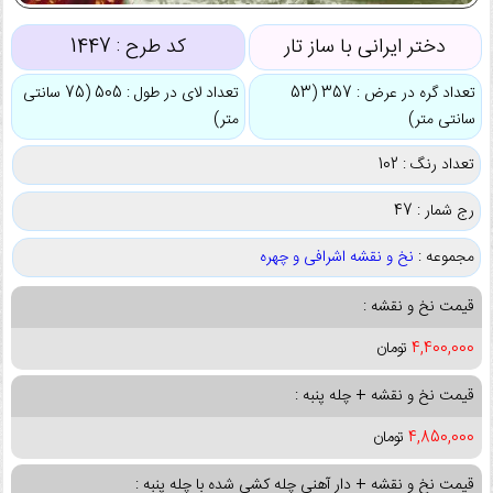
دختر ایرانی با ساز تار
کد طرح :
1447
تعداد گره در عرض : 357 (53
تعداد لای در طول : 505 (75 سانتی
سانتی متر)
متر)
تعداد رنگ : 102
رج شمار : 47
مجموعه :
نخ و نقشه اشرافی و چهره
قیمت نخ و نقشه :
4,400,000
تومان
قیمت نخ و نقشه + چله پنبه :
4,850,000
تومان
قیمت نخ و نقشه + دار آهنی چله کشی شده با چله پنبه :