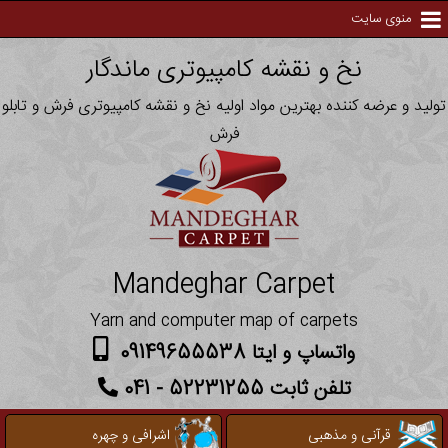
منوی سایت
نخ و نقشه کامپیوتری ماندگار
تولید و عرضه کننده بهترین مواد اولیه نخ و نقشه کامپیوتری فرش و تابلو
فرش
Mandeghar Carpet
Yarn and computer map of carpets
واتساپ و ایتا 09149655538
تلفن ثابت 52231255 - 041
قرآنی و مذهبی
اشرافی و چهره