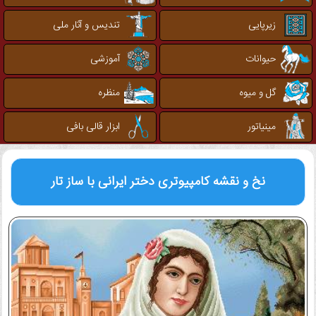
زیرپایی
تندیس و آثار ملی
حیوانات
آموزشی
گل و میوه
منظره
مینیاتور
ابزار قالی بافی
نخ و نقشه کامپیوتری
دختر ایرانی با ساز تار