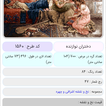
دختران نوازنده
کد طرح :
1560
تعداد گره در عرض : 700 (104
تعداد لای در طول : 496 (73 سانتی
سانتی متر)
متر)
تعداد رنگ : 84
رج شمار : 47
مجموعه :
نخ و نقشه اشرافی و چهره
قیمت نخ و نقشه :