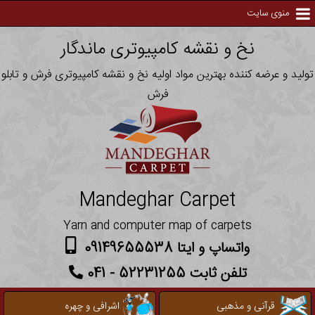
منوی سایت
نخ و نقشه کامپیوتری ماندگار
تولید و عرضه کننده بهترین مواد اولیه نخ و نقشه کامپیوتری فرش و تابلو
فرش
Mandeghar Carpet
Yarn and computer map of carpets
واتساپ و ایتا 09149655538
تلفن ثابت 52231255 - 041
قرآنی و مذهبی
اشرافی و چهره