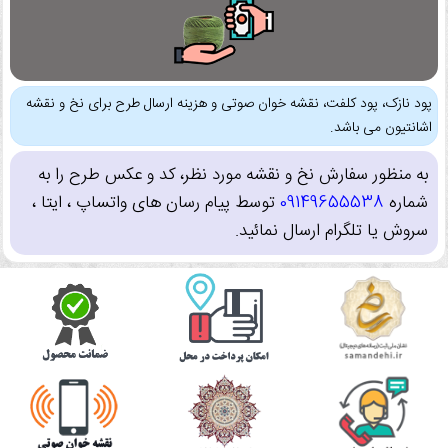
پود نازک، پود کلفت، نقشه خوان صوتی و هزینه ارسال طرح برای نخ و نقشه
اشانتیون می باشد.
به منظور سفارش نخ و نقشه مورد نظر، کد و عکس طرح را به
شماره
09149655538
توسط پیام رسان های واتساپ ، ایتا ،
سروش یا تلگرام ارسال نمائید.