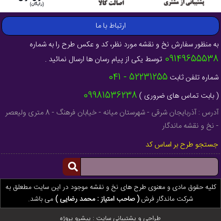
ارتباط با ما
به منظور سفارش نخ و نقشه مورد نظر، کد و عکس طرح را به شماره
09149655538
توسط یکی از پیام رسان ها ارسال نمائید .
52231255 - 041
شماره تلفن ثابت
09981536238
( بابت تماس های ضروری )
آدرس : آذربایجان شرقی - شهرستان میانه - خیابان فرهنگ - 8 متری ولیعصر
- نخ و نقشه ماندگار
جستجو طرح بر اساس کد
کلیه حقوق مادی و معنوی طرح های نخ و نقشه موجود در این سایت مطعلق به
شرکت ماندگار فرش
( صاحب امتیاز : محمد رضایی )
می باشد.
طراحی و پشتیبانی سایت :
پیشرو پروژه