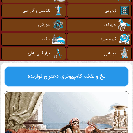
زیرپایی
تندیس و آثار ملی
حیوانات
آموزشی
گل و میوه
منظره
مینیاتور
ابزار قالی بافی
نخ و نقشه کامپیوتری
دختران نوازنده