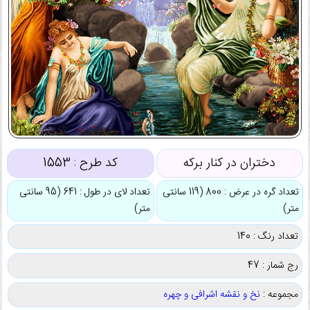
دختران در کنار برکه
کد طرح :
1553
تعداد گره در عرض : 800 (119 سانتی
تعداد لای در طول : 641 (95 سانتی
متر)
متر)
تعداد رنگ : 140
رج شمار : 47
مجموعه :
نخ و نقشه اشرافی و چهره