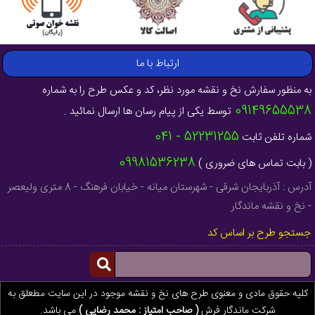
ارتباط با ما
به منظور سفارش نخ و نقشه مورد نظر، کد و عکس طرح را به شماره
09149655538
توسط یکی از پیام رسان ها ارسال نمائید .
52231255 - 041
شماره تلفن ثابت
09981536238
( بابت تماس های ضروری )
آدرس : آذربایجان شرقی - شهرستان میانه - خیابان فرهنگ - 8 متری ولیعصر
- نخ و نقشه ماندگار
جستجو طرح بر اساس کد
کلیه حقوق مادی و معنوی طرح های نخ و نقشه موجود در این سایت مطعلق به
شرکت ماندگار فرش
( صاحب امتیاز : محمد رضایی )
می باشد.