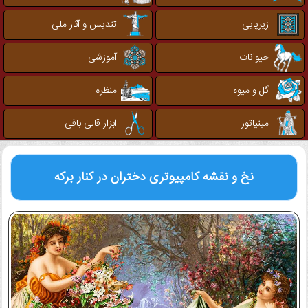
زیرپایی
تندیس و آثار ملی
حیوانات
آموزشی
گل و میوه
منظره
مینیاتور
ابزار قالی بافی
نخ و نقشه کامپیوتری
دختران در کنار برکه