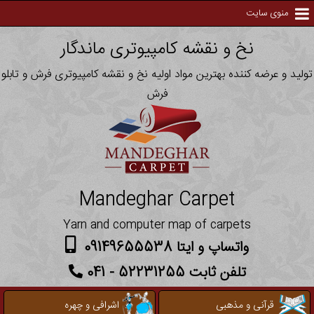
منوی سایت
نخ و نقشه کامپیوتری ماندگار
تولید و عرضه کننده بهترین مواد اولیه نخ و نقشه کامپیوتری فرش و تابلو
فرش
Mandeghar Carpet
Yarn and computer map of carpets
واتساپ و ایتا 09149655538
تلفن ثابت 52231255 - 041
قرآنی و مذهبی
اشرافی و چهره