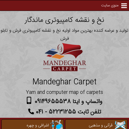
منوی سایت
نخ و نقشه کامپیوتری ماندگار
تولید و عرضه کننده بهترین مواد اولیه نخ و نقشه کامپیوتری فرش و تابلو
فرش
Mandeghar Carpet
Yarn and computer map of carpets
واتساپ و ایتا 09149655538
تلفن ثابت 52231255 - 041
قرآنی و مذهبی
اشرافی و چهره