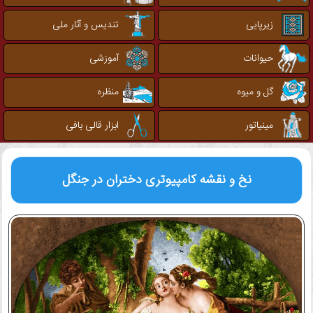
زیرپایی
تندیس و آثار ملی
حیوانات
آموزشی
گل و میوه
منظره
مینیاتور
ابزار قالی بافی
نخ و نقشه کامپیوتری
دختران در جنگل