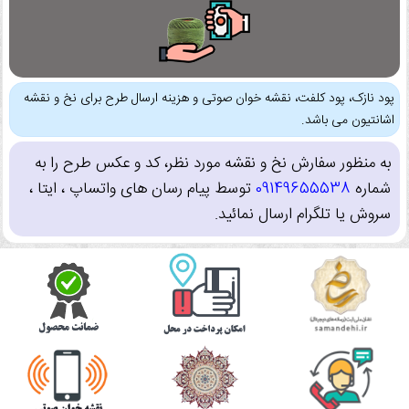
پود نازک، پود کلفت، نقشه خوان صوتی و هزینه ارسال طرح برای نخ و نقشه
اشانتیون می باشد.
به منظور سفارش نخ و نقشه مورد نظر، کد و عکس طرح را به
شماره
09149655538
توسط پیام رسان های واتساپ ، ایتا ،
سروش یا تلگرام ارسال نمائید.