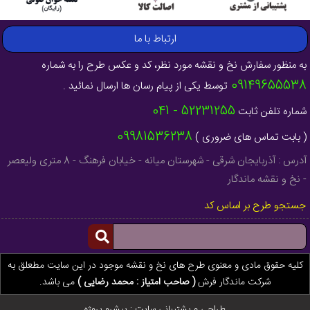
ارتباط با ما
به منظور سفارش نخ و نقشه مورد نظر، کد و عکس طرح را به شماره
09149655538
توسط یکی از پیام رسان ها ارسال نمائید .
52231255 - 041
شماره تلفن ثابت
09981536238
( بابت تماس های ضروری )
آدرس : آذربایجان شرقی - شهرستان میانه - خیابان فرهنگ - 8 متری ولیعصر
- نخ و نقشه ماندگار
جستجو طرح بر اساس کد
کلیه حقوق مادی و معنوی طرح های نخ و نقشه موجود در این سایت مطعلق به
شرکت ماندگار فرش
( صاحب امتیاز : محمد رضایی )
می باشد.
طراحی و پشتیبانی سایت :
پیشرو پروژه