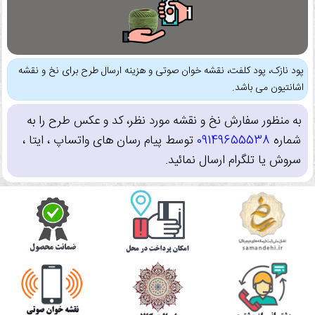
پود نازک، پود کلفت، نقشه خوان صوتی و هزینه ارسال طرح برای نخ و نقشه
اشانتیون می باشد.
به منظور سفارش نخ و نقشه مورد نظر، کد و عکس طرح را به
شماره
09149655538
توسط پیام رسان های واتساپ ، ایتا ،
سروش یا تلگرام ارسال نمائید.