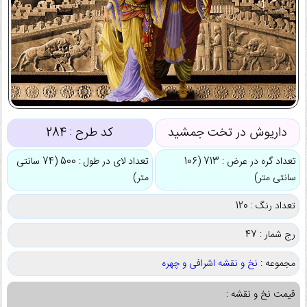
داریوش در تخت جمشید
کد طرح :
284
تعداد گره در عرض : 713 (106
تعداد لای در طول : 500 (74 سانتی
سانتی متر)
متر)
تعداد رنگ : 120
رج شمار : 47
مجموعه :
نخ و نقشه اشرافی و چهره
قیمت نخ و نقشه :