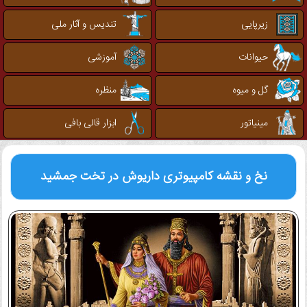
زیرپایی
تندیس و آثار ملی
حیوانات
آموزشی
گل و میوه
منظره
مینیاتور
ابزار قالی بافی
نخ و نقشه کامپیوتری
داریوش در تخت جمشید