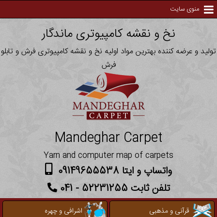
منوی سایت
نخ و نقشه کامپیوتری ماندگار
تولید و عرضه کننده بهترین مواد اولیه نخ و نقشه کامپیوتری فرش و تابلو
فرش
Mandeghar Carpet
Yarn and computer map of carpets
واتساپ و ایتا 09149655538
تلفن ثابت 52231255 - 041
قرآنی و مذهبی
اشرافی و چهره