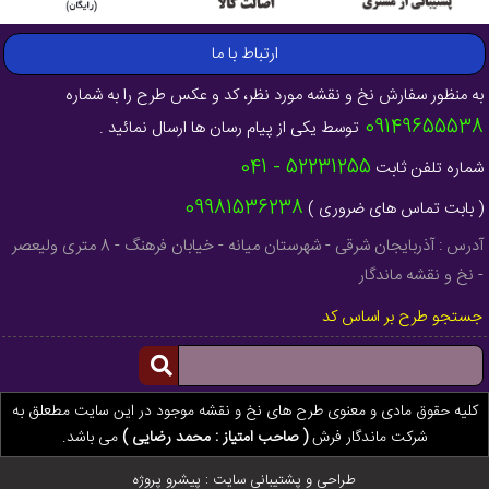
ارتباط با ما
به منظور سفارش نخ و نقشه مورد نظر، کد و عکس طرح را به شماره
09149655538
توسط یکی از پیام رسان ها ارسال نمائید .
52231255 - 041
شماره تلفن ثابت
09981536238
( بابت تماس های ضروری )
آدرس : آذربایجان شرقی - شهرستان میانه - خیابان فرهنگ - 8 متری ولیعصر
- نخ و نقشه ماندگار
جستجو طرح بر اساس کد
کلیه حقوق مادی و معنوی طرح های نخ و نقشه موجود در این سایت مطعلق به
شرکت ماندگار فرش
( صاحب امتیاز : محمد رضایی )
می باشد.
طراحی و پشتیبانی سایت :
پیشرو پروژه