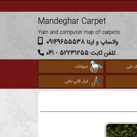
Mandeghar Carpet
Yarn and computer map of carpets
واتساپ و ایتا 09149655538
تلفن ثابت 52231255 - 041
ر ملی
حیوانات
ابزار قالی بافی