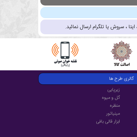
تا ، سروش یا تلگرام ارسال نمائید.
گالری طرح ها
زیرپایی
گل و میوه
منظره
مینیاتور
ابزار قالی بافی