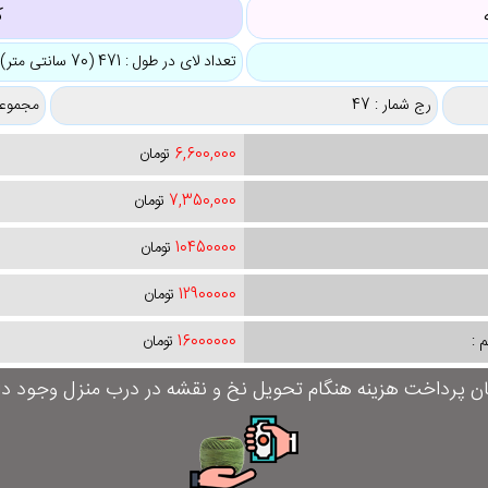
ک
تعداد لای در طول : 471 (70 سانتی متر)
رج شمار : 47
مجموعه
6,600,000
تومان
7,350,000
تومان
10450000
تومان
12900000
تومان
 :
16000000
تومان
ان پرداخت هزینه هنگام تحویل نخ و نقشه در درب منزل وجود دار