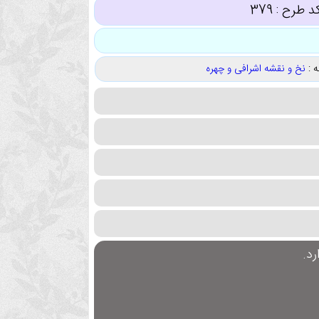
د طرح :
379
 :
نخ و نقشه اشرافی و چهره
د.