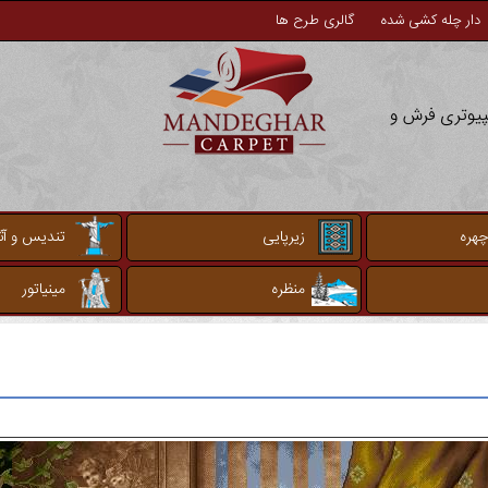
دار چله کشی شده
گالری طرح ها
مپیوتری فرش و
چهره
زیرپایی
تندیس و آثا
منظره
مینیاتور