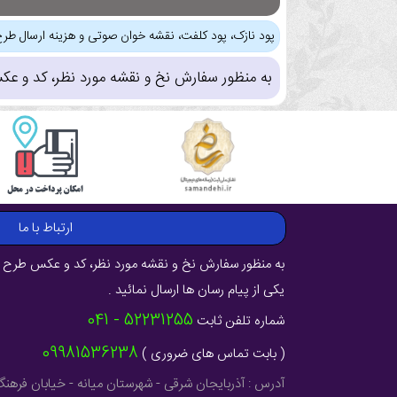
پود نازک، پود کلفت، نقشه خوان صوتی و هزینه ارسال طرح
به منظور سفارش نخ و نقشه مورد نظر، کد و عک
ارتباط با ما
به منظور سفارش نخ و نقشه مورد نظر، کد و عکس طرح ر
یکی از پیام رسان ها ارسال نمائید .
52231255 - 041
شماره تلفن ثابت
09981536238
( بابت تماس های ضروری )