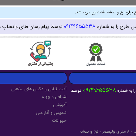
 برای نخ و نقشه اشانتیون می باشد.
س طرح را به شماره
09149655538
توسط پیام رسان های واتساپ ، ای
آیات قرآنی و عکس های مذهبی
09149655538
ا به شماره
توسط
اشرافی و چهره
آموزشی
تندیس و آثار ملی
حیوانات
آدرس : آذربایجان شرقی - شهرستان میانه - خیابان فرهنگ - 8 متری ولیعصر - نخ و نقشه