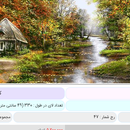
ک
تعداد لای در طول : 330 (49 سانتی متر)
رج شمار : 47
مجموعه