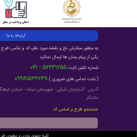
ارتباط با ما
به منظور سفارش نخ و نقشه مورد نظر، کد و عکس طرح ر
یکی از پیام رسان ها ارسال نمائید .
52231255 - 041
شماره تلفن ثابت
09981536238
( بابت تماس های ضروری )
ماندگار
جستجو طرح بر اساس کد
کلیه حقوق مادی و معنوی طر