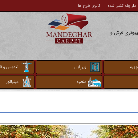
دار چله کشی شده
گالری طرح ها
مپیوتری فرش و
چهره
زیرپایی
تندیس و آثا
منظره
مینیاتور