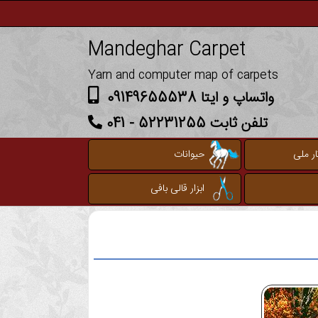
Mandeghar Carpet
Yarn and computer map of carpets
واتساپ و ایتا 09149655538
تلفن ثابت 52231255 - 041
ر ملی
حیوانات
ابزار قالی بافی