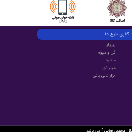
گالری طرح ها
زیرپایی
گل و میوه
منظره
مینیاتور
ابزار قالی بافی
از : محمد رضایی )
می باشد.