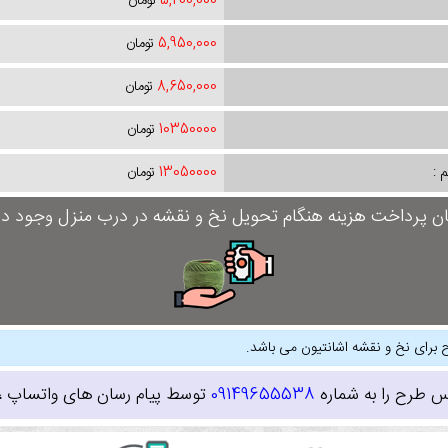
5,200,000
تومان
5,950,000
تومان
8,650,000
تومان
10350000
تومان
 :
13050000
تومان
ان پرداخت هزینه هنگام تحویل نخ و نقشه در درب منزل وجود دار
 برای نخ و نقشه اشانتیون می باشد.
س طرح را به شماره
09149655538
توسط پیام رسان های واتساپ ، ای