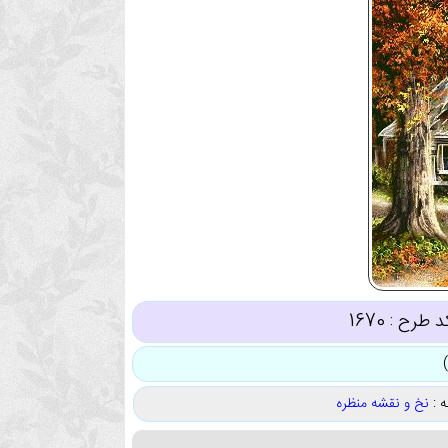
د طرح :
1670
 :
نخ و نقشه منظره