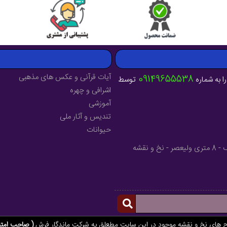
آیات قرآنی و عکس های مذهبی
09149655538
ا به شماره
توسط
اشرافی و چهره
آموزشی
تندیس و آثار ملی
حیوانات
آدرس : آذربایجان شرقی - شهرستان میانه - خیابان فرهنگ - 8 متری ولیعصر - نخ و نقشه
ح های نخ و نقشه موجود در این سایت مطعلق به شرکت ماندگار فرش
( صاحب امتی