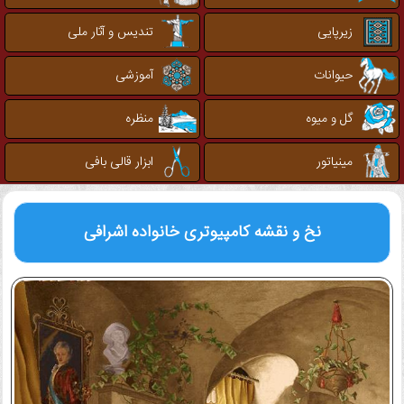
زیرپایی
تندیس و آثار ملی
حیوانات
آموزشی
گل و میوه
منظره
مینیاتور
ابزار قالی بافی
نخ و نقشه کامپیوتری
خانواده اشرافی