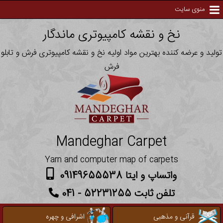
منوی سایت
نخ و نقشه کامپیوتری ماندگار
تولید و عرضه کننده بهترین مواد اولیه نخ و نقشه کامپیوتری فرش و تابلو
فرش
Mandeghar Carpet
Yarn and computer map of carpets
واتساپ و ایتا 09149655538
تلفن ثابت 52231255 - 041
قرآنی و مذهبی
اشرافی و چهره