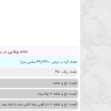
خانه ویلایی در به
تعداد گره در عرض : 330 (49 سانتی متر)
تعداد رنگ : 45
قیمت نخ و نقشه :
قیمت نخ و نقشه + چله پنبه :
قیمت نخ و نقشه + دار آهنی چله کشی شده با چله پنبه :