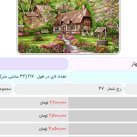
ار
تعداد لای در طول : 217 (32 سانتی متر)
رج شمار : 47
مجموعه
2,200,000
تومان
2,500,000
تومان
4,050,000
تومان