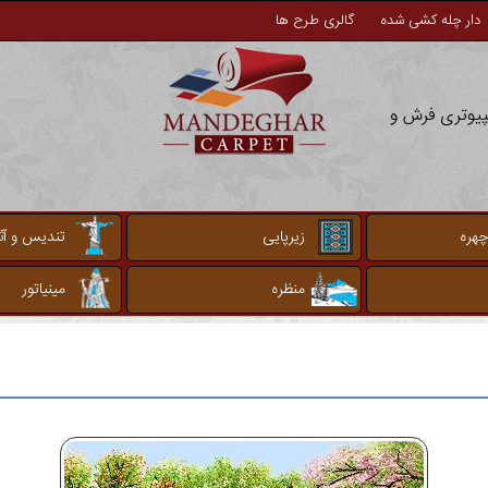
دار چله کشی شده
گالری طرح ها
مپیوتری فرش و
چهره
زیرپایی
تندیس و آثا
منظره
مینیاتور