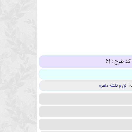
کد طرح :
61
 :
نخ و نقشه منظره