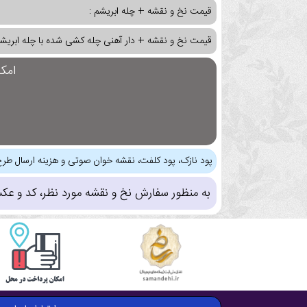
قیمت نخ و نقشه + چله ابریشم :
قیمت نخ و نقشه + دار آهنی چله کشی شده با چله ابریشم
امک
پود نازک، پود کلفت، نقشه خوان صوتی و هزینه ارسال طرح
به منظور سفارش نخ و نقشه مورد نظر، کد و عک