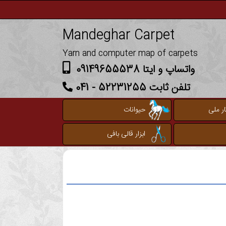
Mandeghar Carpet
Yarn and computer map of carpets
واتساپ و ایتا 09149655538
تلفن ثابت 52231255 - 041
ر ملی
حیوانات
ابزار قالی بافی