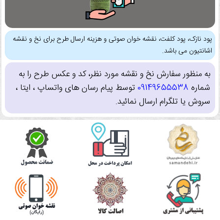
پود نازک، پود کلفت، نقشه خوان صوتی و هزینه ارسال طرح برای نخ و نقشه
اشانتیون می باشد.
به منظور سفارش نخ و نقشه مورد نظر، کد و عکس طرح را به
شماره
09149655538
توسط پیام رسان های واتساپ ، ایتا ،
سروش یا تلگرام ارسال نمائید.