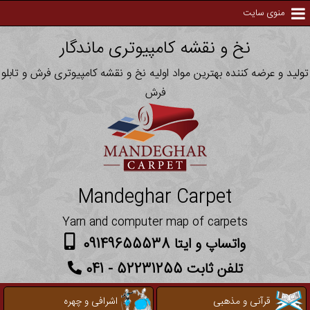
منوی سایت
نخ و نقشه کامپیوتری ماندگار
تولید و عرضه کننده بهترین مواد اولیه نخ و نقشه کامپیوتری فرش و تابلو
فرش
Mandeghar Carpet
Yarn and computer map of carpets
واتساپ و ایتا 09149655538
تلفن ثابت 52231255 - 041
قرآنی و مذهبی
اشرافی و چهره