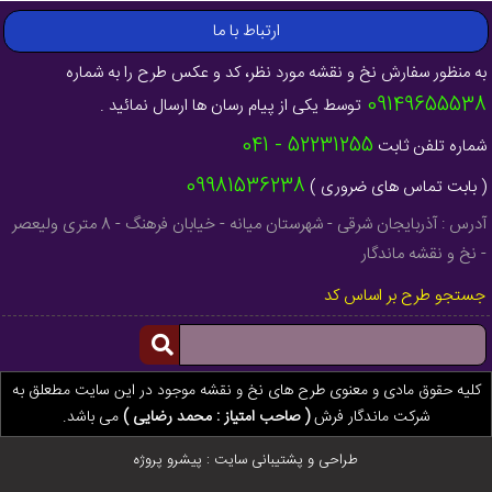
ارتباط با ما
به منظور سفارش نخ و نقشه مورد نظر، کد و عکس طرح را به شماره
09149655538
توسط یکی از پیام رسان ها ارسال نمائید .
52231255 - 041
شماره تلفن ثابت
09981536238
( بابت تماس های ضروری )
آدرس : آذربایجان شرقی - شهرستان میانه - خیابان فرهنگ - 8 متری ولیعصر
- نخ و نقشه ماندگار
جستجو طرح بر اساس کد
کلیه حقوق مادی و معنوی طرح های نخ و نقشه موجود در این سایت مطعلق به
شرکت ماندگار فرش
( صاحب امتیاز : محمد رضایی )
می باشد.
طراحی و پشتیبانی سایت :
پیشرو پروژه