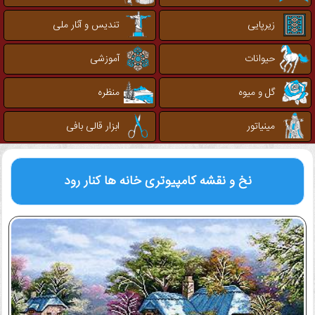
زیرپایی
تندیس و آثار ملی
حیوانات
آموزشی
گل و میوه
منظره
مینیاتور
ابزار قالی بافی
نخ و نقشه کامپیوتری
خانه ها کنار رود