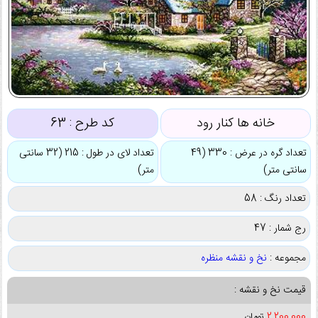
خانه ها کنار رود
کد طرح :
63
تعداد گره در عرض : 330 (49
تعداد لای در طول : 215 (32 سانتی
سانتی متر)
متر)
تعداد رنگ : 58
رج شمار : 47
مجموعه :
نخ و نقشه منظره
قیمت نخ و نقشه :
2,200,000
تومان