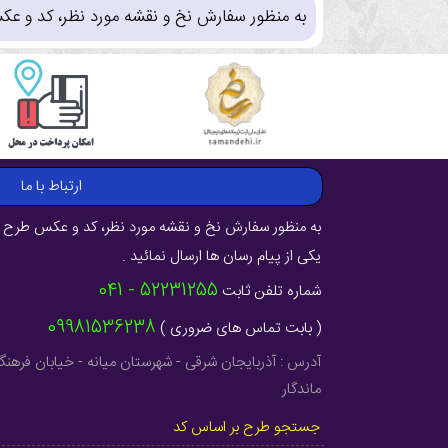
به منظور سفارش نخ و نقشه مورد نظر، کد و عک
ارتباط با ما
به منظور سفارش نخ و نقشه مورد نظر، کد و عکس طرح ر
یکی از پیام رسان ها ارسال نمائید .
52231255 - 041
شماره تلفن ثابت
09981536238
( بابت تماس های ضروری )
ماندگار
جستجو طرح بر اساس کد