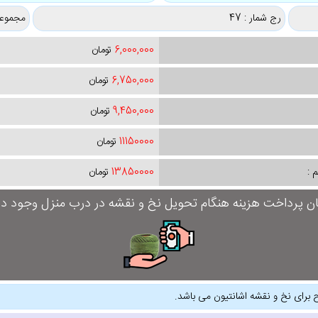
رج شمار : 47
مجموعه
6,000,000
تومان
6,750,000
تومان
9,450,000
تومان
11150000
تومان
 :
13850000
تومان
ان پرداخت هزینه هنگام تحویل نخ و نقشه در درب منزل وجود دار
 برای نخ و نقشه اشانتیون می باشد.