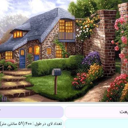
یعت
ک
تعداد لای در طول : 400 (59 سانتی متر)