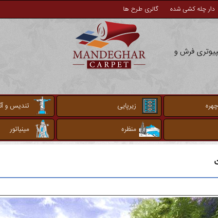
دار چله کشی شده
گالری طرح ها
مپیوتری فرش و
چهره
زیرپایی
تندیس و آثا
منظره
مینیاتور