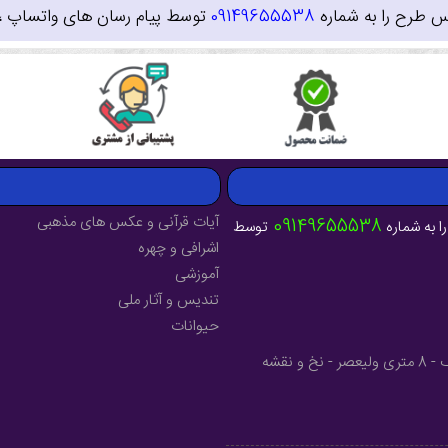
س طرح را به شماره
09149655538
توسط پیام رسان های واتساپ ، ای
آیات قرآنی و عکس های مذهبی
09149655538
ا به شماره
توسط
اشرافی و چهره
آموزشی
تندیس و آثار ملی
حیوانات
آدرس : آذربایجان شرقی - شهرستان میانه - خیابان فرهنگ - 8 متری ولیعصر - نخ و نقشه