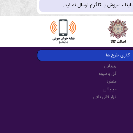
تا ، سروش یا تلگرام ارسال نمائید.
گالری طرح ها
زیرپایی
گل و میوه
منظره
مینیاتور
ابزار قالی بافی