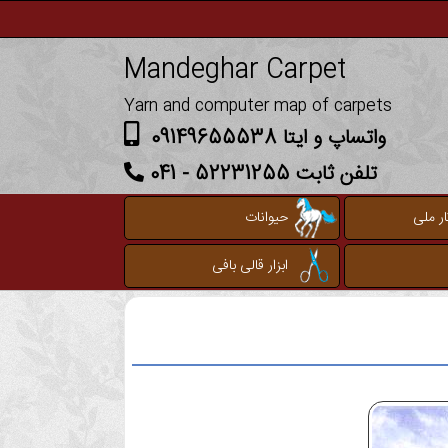
Mandeghar Carpet
Yarn and computer map of carpets
واتساپ و ایتا 09149655538
تلفن ثابت 52231255 - 041
ر ملی
حیوانات
ابزار قالی بافی