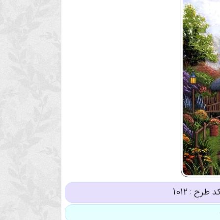
د طرح :
1012