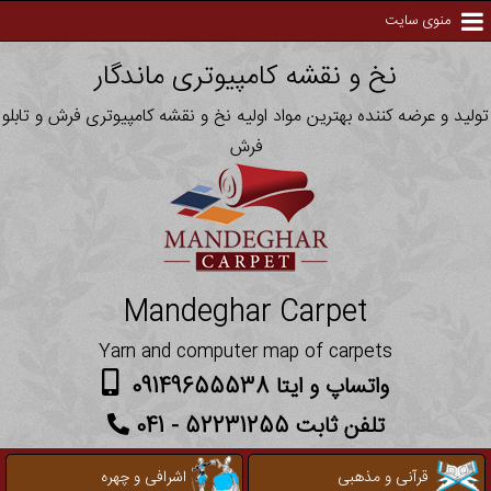
منوی سایت
نخ و نقشه کامپیوتری ماندگار
تولید و عرضه کننده بهترین مواد اولیه نخ و نقشه کامپیوتری فرش و تابلو
فرش
Mandeghar Carpet
Yarn and computer map of carpets
واتساپ و ایتا 09149655538
تلفن ثابت 52231255 - 041
قرآنی و مذهبی
اشرافی و چهره