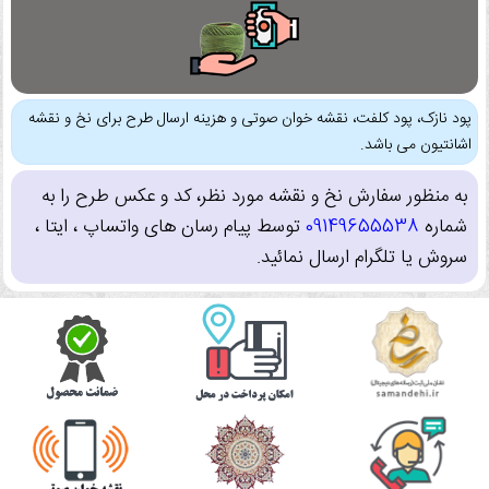
پود نازک، پود کلفت، نقشه خوان صوتی و هزینه ارسال طرح برای نخ و نقشه
اشانتیون می باشد.
به منظور سفارش نخ و نقشه مورد نظر، کد و عکس طرح را به
شماره
09149655538
توسط پیام رسان های واتساپ ، ایتا ،
سروش یا تلگرام ارسال نمائید.