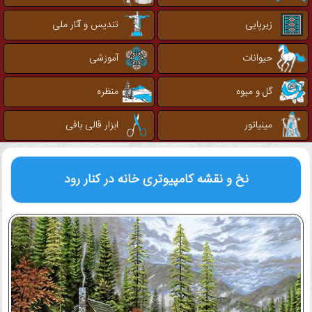
زیرپایی
تندیس و آثار ملی
حیوانات
آموزشی
گل و میوه
منظره
مینیاتور
ابزار قالی بافی
نخ و نقشه کامپیوتری
خانه در کنار رود