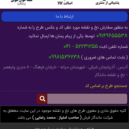
ارتباط با ما
به منظور سفارش نخ و نقشه مورد نظر، کد و عکس طرح را به شماره
09149655538
توسط یکی از پیام رسان ها ارسال نمائید .
52231255 - 041
شماره تلفن ثابت
09981536238
( بابت تماس های ضروری )
آدرس : آذربایجان شرقی - شهرستان میانه - خیابان فرهنگ - 8 متری ولیعصر
- نخ و نقشه ماندگار
جستجو طرح بر اساس کد
کلیه حقوق مادی و معنوی طرح های نخ و نقشه موجود در این سایت مطعلق به
شرکت ماندگار فرش
( صاحب امتیاز : محمد رضایی )
می باشد.
طراحی و پشتیبانی سایت :
پیشرو پروژه