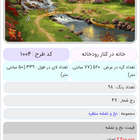
خانه در کنار رودخانه
کد طرح :
1004
تعداد گره در عرض : 520 (77 سانتی
تعداد لای در طول : 339 (50 سانتی
متر)
متر)
تعداد رنگ : 98
رج شمار : 47
مجموعه :
نخ و نقشه منظره
قیمت نخ و نقشه :
4,400,000
تومان