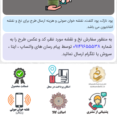
پود نازک، پود کلفت، نقشه خوان صوتی و هزینه ارسال طرح برای نخ و نقشه
اشانتیون می باشد.
به منظور سفارش نخ و نقشه مورد نظر، کد و عکس طرح را به
شماره
09149655538
توسط پیام رسان های واتساپ ، ایتا ،
سروش یا تلگرام ارسال نمائید.