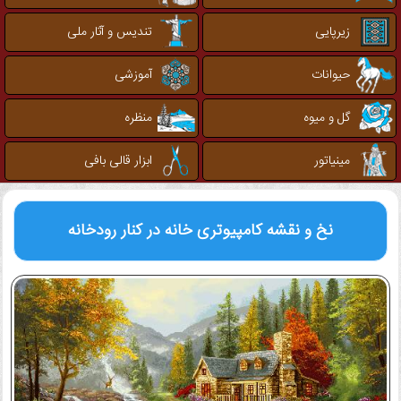
زیرپایی
تندیس و آثار ملی
حیوانات
آموزشی
گل و میوه
منظره
مینیاتور
ابزار قالی بافی
نخ و نقشه کامپیوتری
خانه در کنار رودخانه