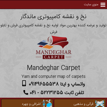
منوی سایت
نخ و نقشه کامپیوتری ماندگار
تولید و عرضه کننده بهترین مواد اولیه نخ و نقشه کامپیوتری فرش و تابلو
فرش
Mandeghar Carpet
Yarn and computer map of carpets
واتساپ و ایتا 09149655538
تلفن ثابت 52231255 - 041
قرآنی و مذهبی
اشرافی و چهره