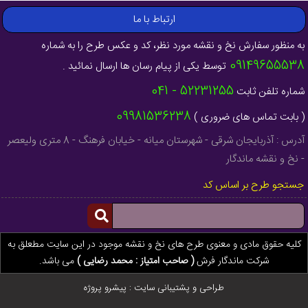
ارتباط با ما
به منظور سفارش نخ و نقشه مورد نظر، کد و عکس طرح را به شماره
09149655538
توسط یکی از پیام رسان ها ارسال نمائید .
52231255 - 041
شماره تلفن ثابت
09981536238
( بابت تماس های ضروری )
آدرس : آذربایجان شرقی - شهرستان میانه - خیابان فرهنگ - 8 متری ولیعصر
- نخ و نقشه ماندگار
جستجو طرح بر اساس کد
کلیه حقوق مادی و معنوی طرح های نخ و نقشه موجود در این سایت مطعلق به
شرکت ماندگار فرش
( صاحب امتیاز : محمد رضایی )
می باشد.
طراحی و پشتیبانی سایت :
پیشرو پروژه