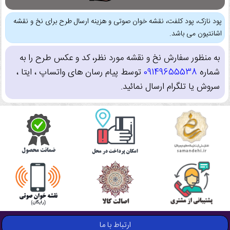
پود نازک، پود کلفت، نقشه خوان صوتی و هزینه ارسال طرح برای نخ و نقشه
اشانتیون می باشد.
به منظور سفارش نخ و نقشه مورد نظر، کد و عکس طرح را به
شماره
09149655538
توسط پیام رسان های واتساپ ، ایتا ،
سروش یا تلگرام ارسال نمائید.
ارتباط با ما