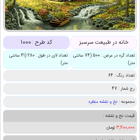
خانه در طبیعت سرسبز
کد طرح :
1000
تعداد گره در عرض : 500 (74 سانتی
تعداد لای در طول : 280 (41 سانتی
متر)
متر)
تعداد رنگ : 64
رج شمار : 47
مجموعه :
نخ و نقشه منظره
قیمت نخ و نقشه :
3,400,000
تومان