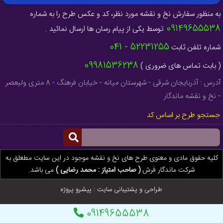
به منظور سفارش نخ و نقشه مورد نظر، کد و عکس طرح را به شماره
09149655538
توسط یکی از پیام رسان ها ارسال نمائید .
52231255 - 041
شماره تلفن ثابت
09981536238
( بابت تماس های ضروری )
آدرس : آذربایجان شرقی - شهرستان میانه - خیابان فرهنگ - 8 متری ولیعصر
- نخ و نقشه ماندگار
جستجو طرح بر اساس کد
کلیه حقوق مادی و معنوی طرح های نخ و نقشه موجود در این سایت مطعلق به
شرکت ماندگار فرش
( صاحب امتیاز : محمد رضایی )
می باشد.
طراحی و پشتیبانی سایت :
پیشرو پروژه
09149655538