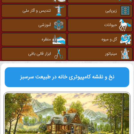
زیرپایی
تندیس و آثار ملی
حیوانات
آموزشی
گل و میوه
منظره
مینیاتور
ابزار قالی بافی
نخ و نقشه کامپیوتری
خانه در طبیعت سرسبز