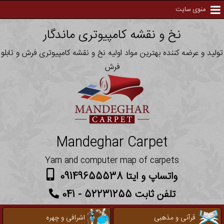
منوی سایت
نخ و نقشه کامپیوتری ماندگار
تولید و عرضه کننده بهترین مواد اولیه نخ و نقشه کامپیوتری فرش و تابلو
فرش
Mandeghar Carpet
Yarn and computer map of carpets
واتساپ و ایتا 09149655538
تلفن ثابت 52231255 - 041
قرآنی و مذهبی
اشرافی و چهره