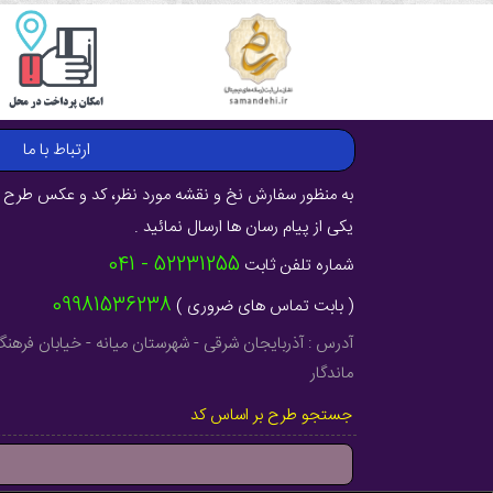
ارتباط با ما
به منظور سفارش نخ و نقشه مورد نظر، کد و عکس طرح ر
یکی از پیام رسان ها ارسال نمائید .
52231255 - 041
شماره تلفن ثابت
09981536238
( بابت تماس های ضروری )
ماندگار
جستجو طرح بر اساس کد