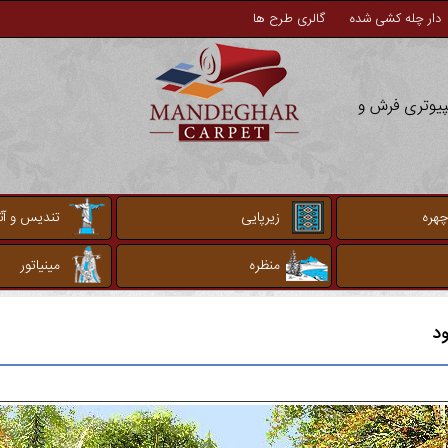
دار چله کشی شده
گالری طرح ها
مپیوتری فرش و
چهره
زیرپایی
تندیس و آثا
منظره
مینیاتور
ود