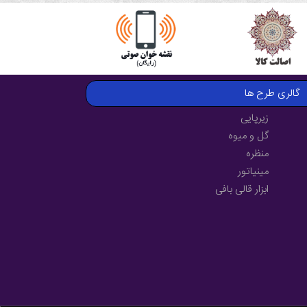
گالری طرح ها
زیرپایی
گل و میوه
منظره
مینیاتور
ابزار قالی بافی