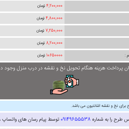
4,200,000
تومان
4,800,000
تومان
7,250,000
تومان
8,200,000
تومان
 :
10650000
تومان
ان پرداخت هزینه هنگام تحویل نخ و نقشه در درب منزل وجود دار
 برای نخ و نقشه اشانتیون می باشد.
س طرح را به شماره
09149655538
توسط پیام رسان های واتساپ ، ای