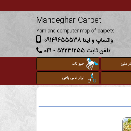
Mandeghar Carpet
Yarn and computer map of carpets
واتساپ و ایتا 09149655538
تلفن ثابت 52231255 - 041
ر ملی
حیوانات
ابزار قالی بافی