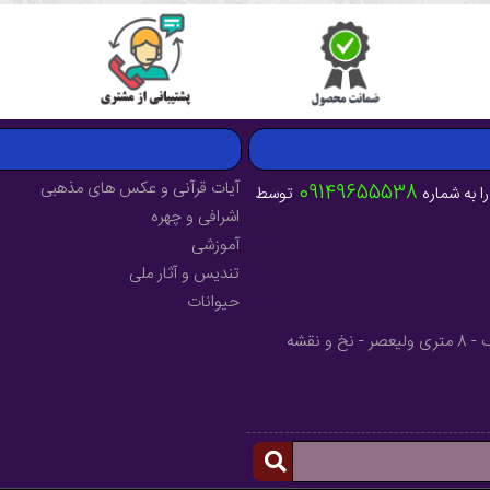
آیات قرآنی و عکس های مذهبی
09149655538
ا به شماره
توسط
اشرافی و چهره
آموزشی
تندیس و آثار ملی
حیوانات
آدرس : آذربایجان شرقی - شهرستان میانه - خیابان فرهنگ - 8 متری ولیعصر - نخ و نقشه