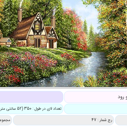
 رود
تعداد لای در طول : 350 (52 سانتی متر)
رج شمار : 47
مجموعه