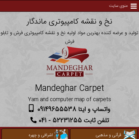
منوی سایت
نخ و نقشه کامپیوتری ماندگار
تولید و عرضه کننده بهترین مواد اولیه نخ و نقشه کامپیوتری فرش و تابلو
فرش
Mandeghar Carpet
Yarn and computer map of carpets
واتساپ و ایتا 09149655538
تلفن ثابت 52231255 - 041
قرآنی و مذهبی
اشرافی و چهره