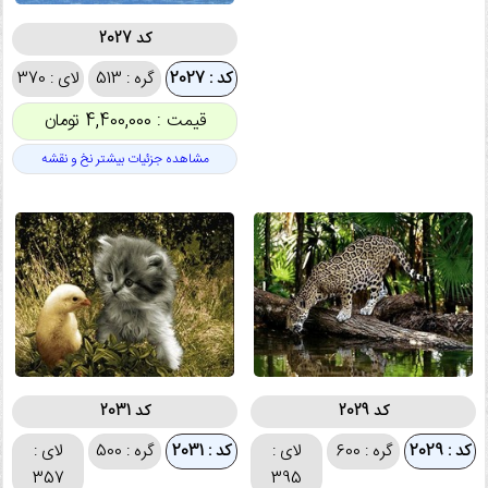
کد 2027
کد : 2027
گره : 513
لای : 370
قیمت : 4,400,000 تومان
مشاهده جزئیات بیشتر نخ و نقشه
کد 2029
کد 2031
کد : 2029
گره : 600
لای :
کد : 2031
گره : 500
لای :
357
395