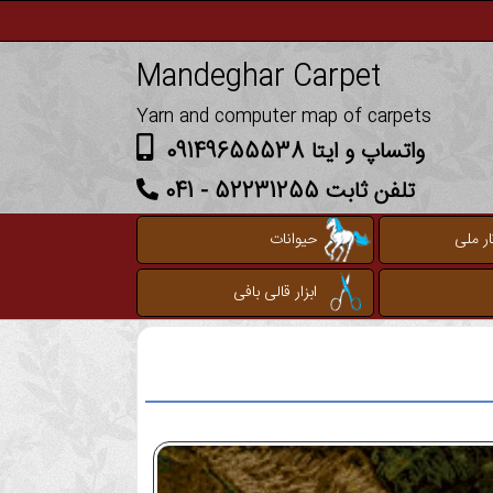
Mandeghar Carpet
Yarn and computer map of carpets
واتساپ و ایتا 09149655538
تلفن ثابت 52231255 - 041
ر ملی
حیوانات
ابزار قالی بافی