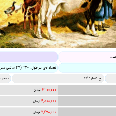
ستا
ک
تعداد لای در طول : 320 (47 سانتی متر)
رج شمار : 47
مجموعه
4,200,000
تومان
4,800,000
تومان
7,250,000
تومان