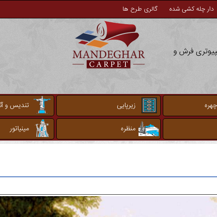
دار چله کشی شده
گالری طرح ها
مپیوتری فرش و
چهره
زیرپایی
تندیس و آثا
منظره
مینیاتور