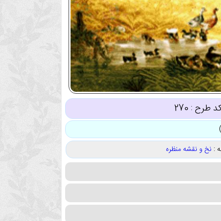
د طرح :
270
 :
نخ و نقشه منظره