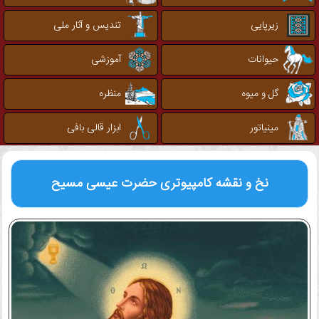
زیرپایی
تندیس و آثار ملی
حیوانات
آموزشی
گل و میوه
منظره
مینیاتور
ابزار قالی بافی
نخ و نقشه کامپیوتری
حضرت عیسی مسیح