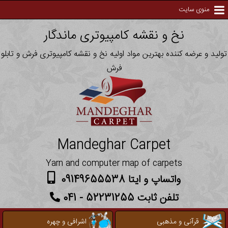
منوی سایت
نخ و نقشه کامپیوتری ماندگار
تولید و عرضه کننده بهترین مواد اولیه نخ و نقشه کامپیوتری فرش و تابلو
فرش
Mandeghar Carpet
Yarn and computer map of carpets
واتساپ و ایتا 09149655538
تلفن ثابت 52231255 - 041
قرآنی و مذهبی
اشرافی و چهره