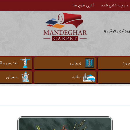
دار چله کشی شده
گالری طرح ها
مپیوتری فرش و
چهره
زیرپایی
تندیس و آثا
منظره
مینیاتور