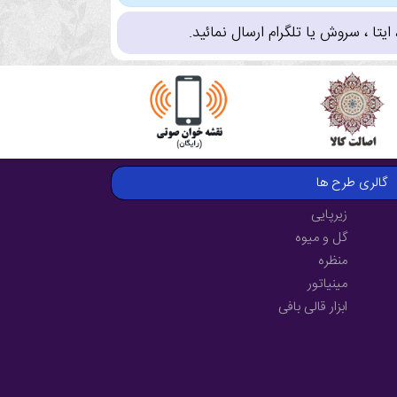
تا ، سروش یا تلگرام ارسال نمائید.
گالری طرح ها
زیرپایی
گل و میوه
منظره
مینیاتور
ابزار قالی بافی