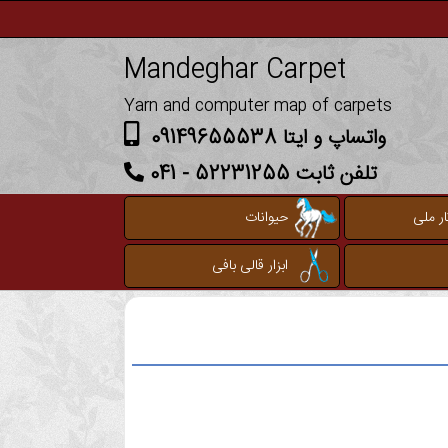
Mandeghar Carpet
Yarn and computer map of carpets
واتساپ و ایتا 09149655538
تلفن ثابت 52231255 - 041
ر ملی
حیوانات
ابزار قالی بافی