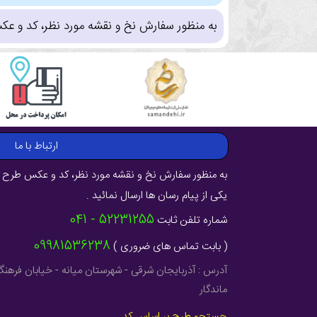
به منظور سفارش نخ و نقشه مورد نظر، کد و عک
ارتباط با ما
به منظور سفارش نخ و نقشه مورد نظر، کد و عکس طرح ر
یکی از پیام رسان ها ارسال نمائید .
52231255 - 041
شماره تلفن ثابت
09981536238
( بابت تماس های ضروری )
ماندگار
جستجو طرح بر اساس کد