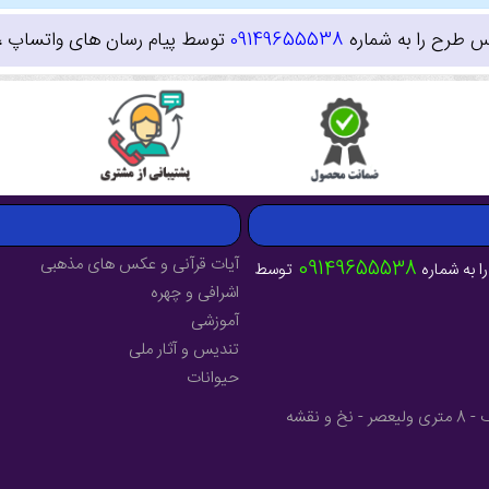
س طرح را به شماره
09149655538
توسط پیام رسان های واتساپ ، ای
آیات قرآنی و عکس های مذهبی
09149655538
ا به شماره
توسط
اشرافی و چهره
آموزشی
تندیس و آثار ملی
حیوانات
آدرس : آذربایجان شرقی - شهرستان میانه - خیابان فرهنگ - 8 متری ولیعصر - نخ و نقشه