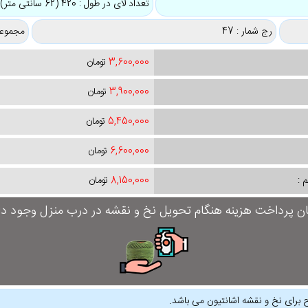
تعداد لای در طول : 420 (62 سانتی متر)
رج شمار : 47
مجموعه
3,600,000
تومان
3,900,000
تومان
5,450,000
تومان
6,600,000
تومان
 :
8,150,000
تومان
ان پرداخت هزینه هنگام تحویل نخ و نقشه در درب منزل وجود دار
 برای نخ و نقشه اشانتیون می باشد.