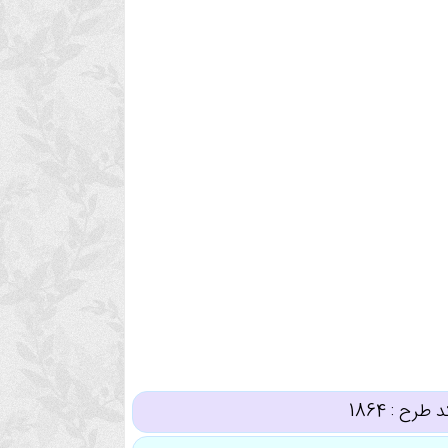
د طرح :
1864