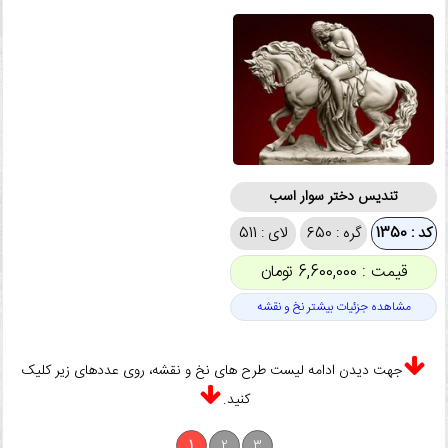
تندیس دختر سوار اسب
کد : 1350
گره : 650
لای : 511
قیمت : 6,600,000 تومان
مشاهده جزئیات بیشتر نخ و نقشه
جهت دیدن ادامه لیست طرح های نخ و نقشه، روی عددهای زیر کلیک
کنید.
1
2
3