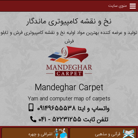
منوی سایت
نخ و نقشه کامپیوتری ماندگار
تولید و عرضه کننده بهترین مواد اولیه نخ و نقشه کامپیوتری فرش و تابلو
فرش
Mandeghar Carpet
Yarn and computer map of carpets
واتساپ و ایتا 09149655538
تلفن ثابت 52231255 - 041
قرآنی و مذهبی
اشرافی و چهره