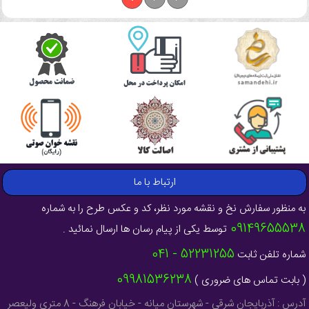
ارتباط با ما
به منظور سفارش نخ و نقشه مورد نظر، کد و عکس طرح را به شماره
09149655538
توسط یکی از پیام رسان ها ارسال نمائید .
52231255 - 041
شماره تلفن ثابت
09981536238
( بابت تماس های ضروری )
آدرس : آذربایجان شرقی - شهرستان میانه - خیابان فرهنگ - 8 متری ولیعصر