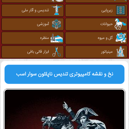
زیرپایی
تندیس و آثار ملی
حیوانات
آموزشی
گل و میوه
منظره
مینیاتور
ابزار قالی بافی
نخ و نقشه کامپیوتری
تندیس ناپلئون سوار اسب