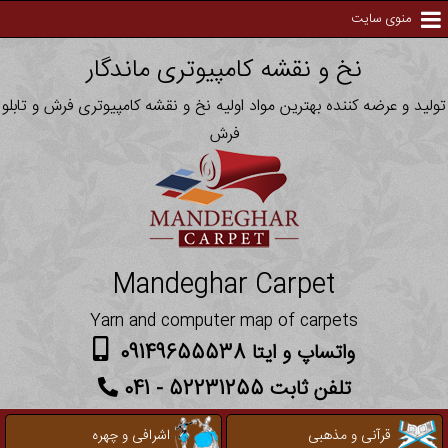
منوی سایت
نخ و نقشه کامپیوتری ماندگار
تولید و عرضه کننده بهترین مواد اولیه نخ و نقشه کامپیوتری فرش و تابلو
فرش
Mandeghar Carpet
Yarn and computer map of carpets
واتساپ و ایتا 09149655538
تلفن ثابت 52231255 - 041
قرآنی و مذهبی
اشرافی و چهره