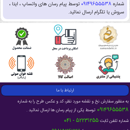
شماره
09149655538
توسط پیام رسان های واتساپ ، ایتا ،
سروش یا تلگرام ارسال نمائید.
ارتباط با ما
به منظور سفارش نخ و نقشه مورد نظر، کد و عکس طرح را به شماره
09149655538
توسط یکی از پیام رسان ها ارسال نمائید .
52231255 - 041
شماره تلفن ثابت