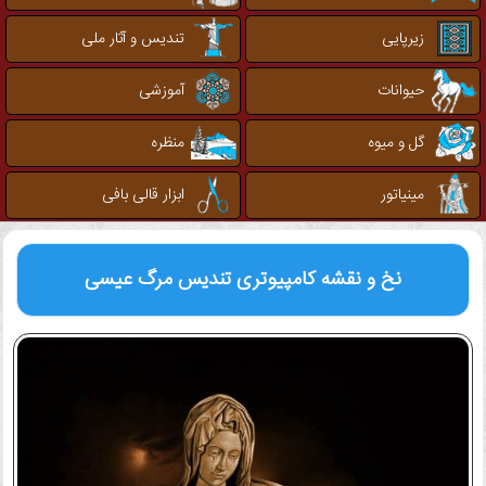
زیرپایی
تندیس و آثار ملی
حیوانات
آموزشی
گل و میوه
منظره
مینیاتور
ابزار قالی بافی
نخ و نقشه کامپیوتری
تندیس مرگ عیسی