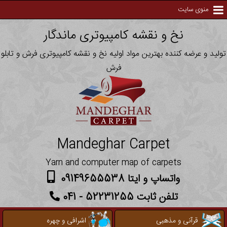
منوی سایت
نخ و نقشه کامپیوتری ماندگار
تولید و عرضه کننده بهترین مواد اولیه نخ و نقشه کامپیوتری فرش و تابلو
فرش
Mandeghar Carpet
Yarn and computer map of carpets
واتساپ و ایتا 09149655538
تلفن ثابت 52231255 - 041
قرآنی و مذهبی
اشرافی و چهره