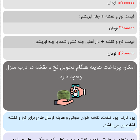
10700000
تومان
قیمت نخ و نقشه + چله ابریشم :
11900000
تومان
قیمت نخ و نقشه + دار آهنی چله کشی شده با چله ابریشم :
14600000
تومان
امکان پرداخت هزینه هنگام تحویل نخ و نقشه در درب منزل
وجود دارد.
پود نازک، پود کلفت، نقشه خوان صوتی و هزینه ارسال طرح برای نخ و نقشه
اشانتیون می باشد.