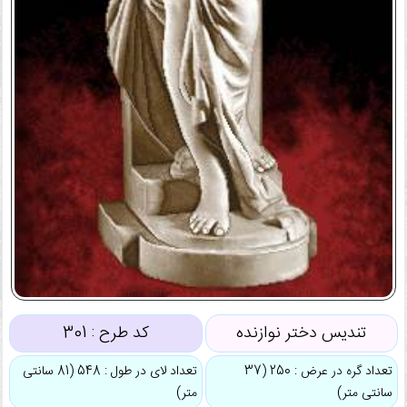
تندیس دختر نوازنده
کد طرح :
301
تعداد گره در عرض : 250 (37
تعداد لای در طول : 548 (81 سانتی
سانتی متر)
متر)