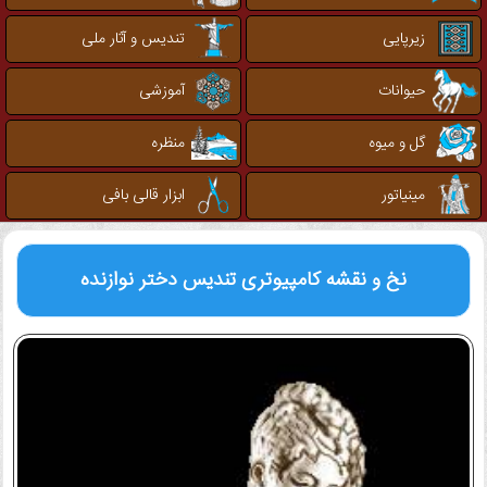
زیرپایی
تندیس و آثار ملی
حیوانات
آموزشی
گل و میوه
منظره
مینیاتور
ابزار قالی بافی
نخ و نقشه کامپیوتری
تندیس دختر نوازنده