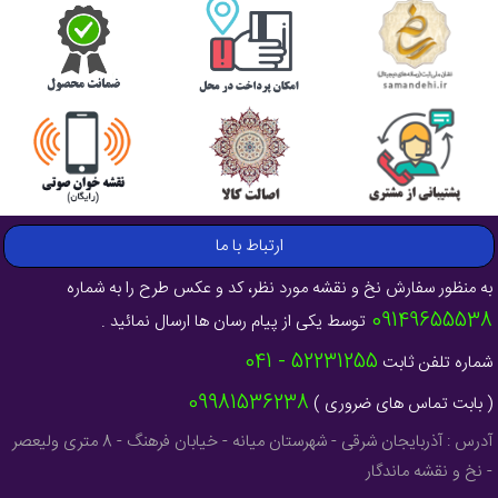
ارتباط با ما
به منظور سفارش نخ و نقشه مورد نظر، کد و عکس طرح را به شماره
09149655538
توسط یکی از پیام رسان ها ارسال نمائید .
52231255 - 041
شماره تلفن ثابت
09981536238
( بابت تماس های ضروری )
آدرس : آذربایجان شرقی - شهرستان میانه - خیابان فرهنگ - 8 متری ولیعصر
- نخ و نقشه ماندگار