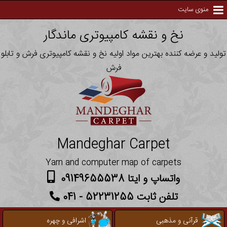
منوی سایت
نخ و نقشه کامپیوتری ماندگار
تولید و عرضه کننده بهترین مواد اولیه نخ و نقشه کامپیوتری فرش و تابلو
فرش
Mandeghar Carpet
Yarn and computer map of carpets
واتساپ و ایتا 09149655538
تلفن ثابت 52231255 - 041
قرآنی و مذهبی
اشرافی و چهره