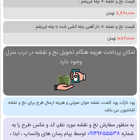
قیمت نخ و نقشه + چله ابریشم :
8,860,000
تومان
قیمت نخ و نقشه + دار آهنی چله کشی شده با چله ابریشم :
10860000
تومان
امکان پرداخت هزینه هنگام تحویل نخ و نقشه در درب منزل
وجود دارد.
پود نازک، پود کلفت، نقشه خوان صوتی و هزینه ارسال طرح برای نخ و نقشه
اشانتیون می باشد.
به منظور سفارش نخ و نقشه مورد نظر، کد و عکس طرح را به
شماره
09149655538
توسط پیام رسان های واتساپ ، ایتا ،