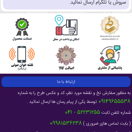
سروش یا تلگرام ارسال نمائید.
ارتباط با ما
به منظور سفارش نخ و نقشه مورد نظر، کد و عکس طرح را به شماره
09149655538
توسط یکی از پیام رسان ها ارسال نمائید .
52231255 - 041
شماره تلفن ثابت
09981536238
( بابت تماس های ضروری )