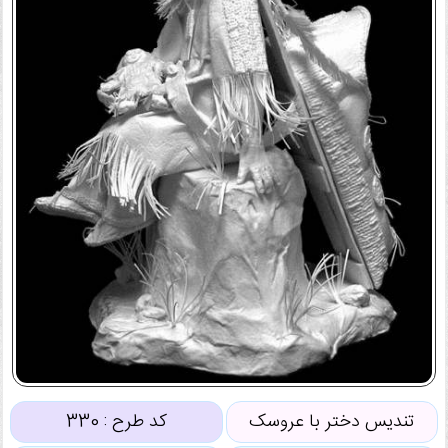
تندیس دختر با عروسک
کد طرح :
330