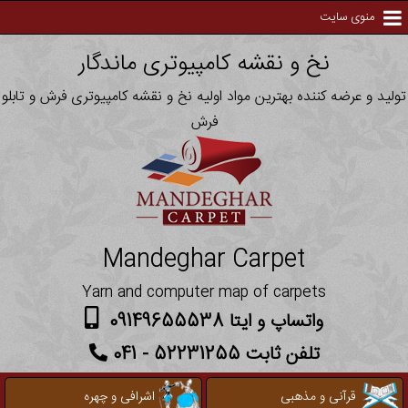
منوی سایت
نخ و نقشه کامپیوتری ماندگار
تولید و عرضه کننده بهترین مواد اولیه نخ و نقشه کامپیوتری فرش و تابلو
فرش
Mandeghar Carpet
Yarn and computer map of carpets
واتساپ و ایتا 09149655538
تلفن ثابت 52231255 - 041
قرآنی و مذهبی
اشرافی و چهره