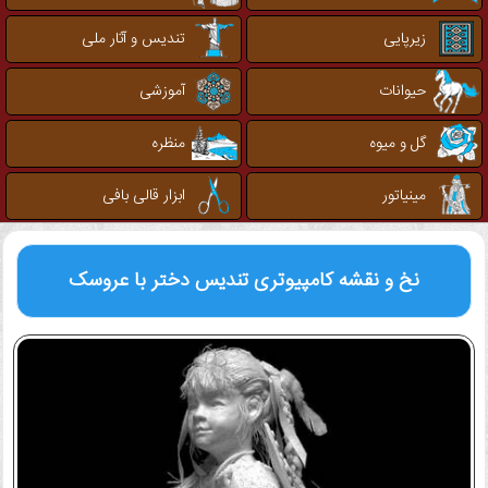
زیرپایی
تندیس و آثار ملی
حیوانات
آموزشی
گل و میوه
منظره
مینیاتور
ابزار قالی بافی
نخ و نقشه کامپیوتری
تندیس دختر با عروسک