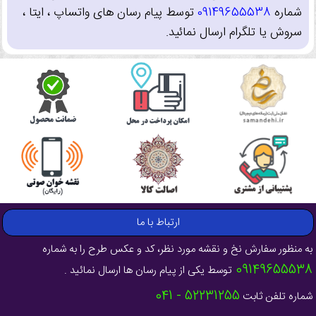
شماره
09149655538
توسط پیام رسان های واتساپ ، ایتا ،
سروش یا تلگرام ارسال نمائید.
ارتباط با ما
به منظور سفارش نخ و نقشه مورد نظر، کد و عکس طرح را به شماره
09149655538
توسط یکی از پیام رسان ها ارسال نمائید .
52231255 - 041
شماره تلفن ثابت