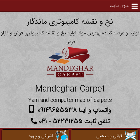
منوی سایت
نخ و نقشه کامپیوتری ماندگار
تولید و عرضه کننده بهترین مواد اولیه نخ و نقشه کامپیوتری فرش و تابلو
فرش
Mandeghar Carpet
Yarn and computer map of carpets
واتساپ و ایتا 09149655538
تلفن ثابت 52231255 - 041
قرآنی و مذهبی
اشرافی و چهره