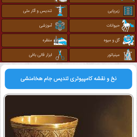
زیرپایی
تندیس و آثار ملی
حیوانات
آموزشی
گل و میوه
منظره
مینیاتور
ابزار قالی بافی
نخ و نقشه کامپیوتری
تندیس جام هخامنشی