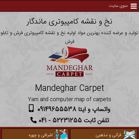
منوی سایت
نخ و نقشه کامپیوتری ماندگار
تولید و عرضه کننده بهترین مواد اولیه نخ و نقشه کامپیوتری فرش و تابلو
فرش
Mandeghar Carpet
Yarn and computer map of carpets
واتساپ و ایتا 09149655538
تلفن ثابت 52231255 - 041
قرآنی و مذهبی
اشرافی و چهره