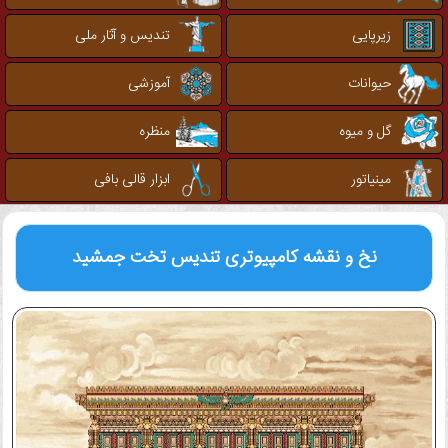
زیرپایی
تندیس و آثار ملی
حیوانات
آموزشی
گل و میوه
منظره
مینیاتور
ابزار قالی بافی
نخ و نقشه کامپیوتری
تندیس تخت جمشید