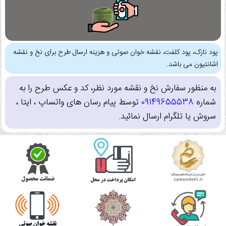
پود نازک، پود کلفت، نقشه خوان صوتی و هزینه ارسال طرح برای نخ و نقشه
اشانتیون می باشد.
به منظور سفارش نخ و نقشه مورد نظر، کد و عکس طرح را به
شماره
09149655538
توسط پیام رسان های واتساپ ، ایتا ،
سروش یا تلگرام ارسال نمائید.