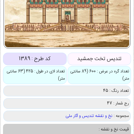
تندیس تخت جمشید
کد طرح :
1389
تعداد گره در عرض : 600 (89 سانتی
تعداد لای در طول : 425 (63 سانتی
متر)
متر)
تعداد رنگ : 45
رج شمار : 47
مجموعه :
نخ و نقشه تندیس و آثار ملی
قیمت نخ و نقشه :