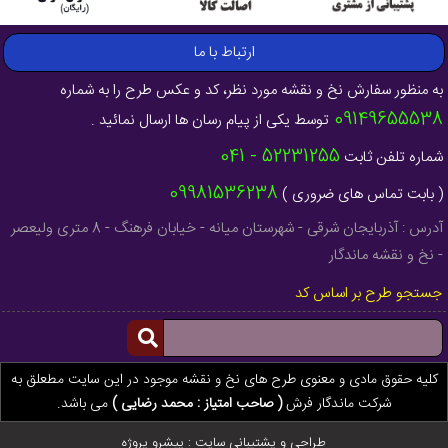
ارتباط با ما
به منظور سفارش نخ و نقشه مورد نظر، کد و عکس طرح را به شماره
09149655538
توسط یکی از پیام رسان ها ارسال نمائید .
52231255 - 041
شماره تلفن ثابت
09981536238
( بابت تماس های ضروری )
آدرس : آذربایجان شرقی - شهرستان میانه - خیابان فرهنگ - 8 متری ولیعصر
- نخ و نقشه ماندگار
جستجو طرح بر اساس کد
کلیه حقوق مادی و معنوی طرح های نخ و نقشه موجود در این سایت مطعلق به
شرکت ماندگار فرش
( صاحب امتیاز : محمد رضایی )
می باشد.
طراحی و پشتیبانی سایت :
پیشرو پروژه