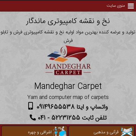
منوی سایت
نخ و نقشه کامپیوتری ماندگار
تولید و عرضه کننده بهترین مواد اولیه نخ و نقشه کامپیوتری فرش و تابلو
فرش
Mandeghar Carpet
Yarn and computer map of carpets
واتساپ و ایتا 09149655538
تلفن ثابت 52231255 - 041
قرآنی و مذهبی
اشرافی و چهره