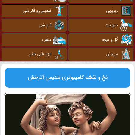
زیرپایی
تندیس و آثار ملی
حیوانات
آموزشی
گل و میوه
منظره
مینیاتور
ابزار قالی بافی
نخ و نقشه کامپیوتری
تندیس آذرخش