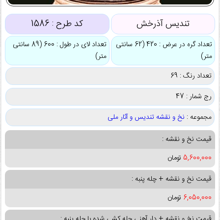
تندیس آذرخش
کد طرح :
1586
تعداد گره در عرض : 420 (62 سانتی
تعداد لای در طول : 600 (89 سانتی
متر)
متر)
تعداد رنگ : 69
رج شمار : 47
مجموعه :
نخ و نقشه تندیس و آثار ملی
قیمت نخ و نقشه :
5,600,000
تومان
قیمت نخ و نقشه + چله پنبه :
6,050,000
تومان
قیمت نخ و نقشه + دار آهنی چله کشی شده با چله پنبه :