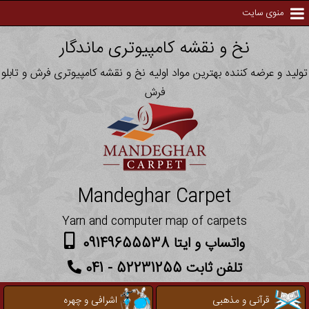
منوی سایت
نخ و نقشه کامپیوتری ماندگار
تولید و عرضه کننده بهترین مواد اولیه نخ و نقشه کامپیوتری فرش و تابلو
فرش
Mandeghar Carpet
Yarn and computer map of carpets
واتساپ و ایتا 09149655538
تلفن ثابت 52231255 - 041
قرآنی و مذهبی
اشرافی و چهره