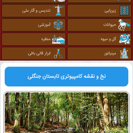
زیرپایی
تندیس و آثار ملی
حیوانات
آموزشی
گل و میوه
منظره
مینیاتور
ابزار قالی بافی
نخ و نقشه کامپیوتری
تابستان جنگلی