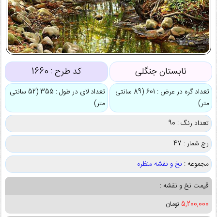
تابستان جنگلی
کد طرح :
1660
تعداد گره در عرض : 601 (89 سانتی
تعداد لای در طول : 355 (52 سانتی
متر)
متر)
تعداد رنگ : 90
رج شمار : 47
مجموعه :
نخ و نقشه منظره
قیمت نخ و نقشه :
5,200,000
تومان