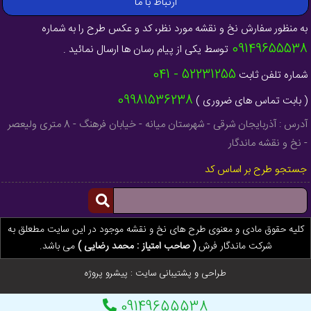
ارتباط با ما
به منظور سفارش نخ و نقشه مورد نظر، کد و عکس طرح را به شماره
09149655538
توسط یکی از پیام رسان ها ارسال نمائید .
52231255 - 041
شماره تلفن ثابت
09981536238
( بابت تماس های ضروری )
آدرس : آذربایجان شرقی - شهرستان میانه - خیابان فرهنگ - 8 متری ولیعصر
- نخ و نقشه ماندگار
جستجو طرح بر اساس کد
کلیه حقوق مادی و معنوی طرح های نخ و نقشه موجود در این سایت مطعلق به
شرکت ماندگار فرش
( صاحب امتیاز : محمد رضایی )
می باشد.
طراحی و پشتیبانی سایت :
پیشرو پروژه
09149655538