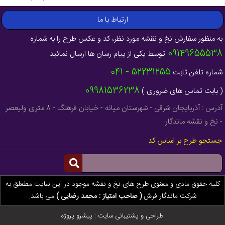
ارتباط با ما
به منظور سفارش نخ و نقشه مورد نظر، کد و عکس طرح را به شماره
09149655538
توسط یکی از پیام رسان ها ارسال نمائید .
52231255 - 041
شماره تلفن ثابت
09981536238
( بابت تماس های ضروری )
آدرس : آذربایجان شرقی - شهرستان میانه - خیابان فرهنگ - 8 متری ولیعصر
- نخ و نقشه ماندگار
جستجو طرح بر اساس کد
کلیه حقوق مادی و معنوی طرح های نخ و نقشه موجود در این سایت مطعلق به
شرکت ماندگار فرش
( صاحب امتیاز : محمد رضایی )
می باشد.
طراحی و پشتیبانی سایت :
پیشرو پروژه