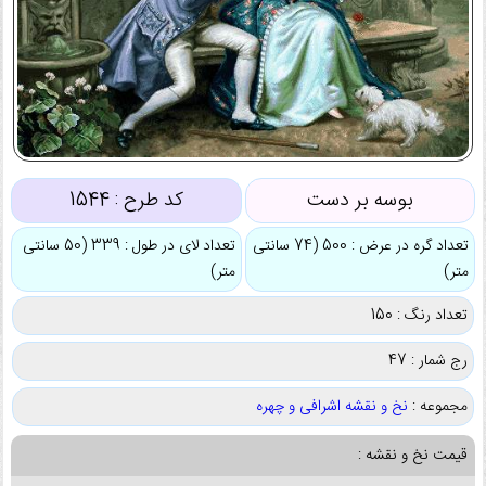
بوسه بر دست
کد طرح :
1544
تعداد گره در عرض : 500 (74 سانتی
تعداد لای در طول : 339 (50 سانتی
متر)
متر)
تعداد رنگ : 150
رج شمار : 47
مجموعه :
نخ و نقشه اشرافی و چهره
قیمت نخ و نقشه :