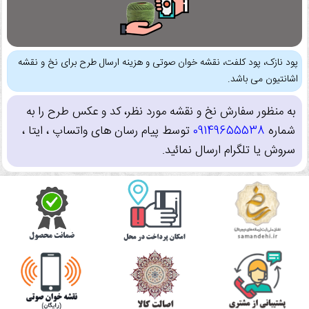
پود نازک، پود کلفت، نقشه خوان صوتی و هزینه ارسال طرح برای نخ و نقشه
اشانتیون می باشد.
به منظور سفارش نخ و نقشه مورد نظر، کد و عکس طرح را به
شماره
09149655538
توسط پیام رسان های واتساپ ، ایتا ،
سروش یا تلگرام ارسال نمائید.