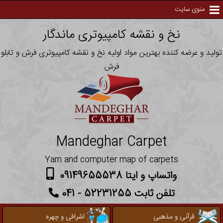
منوی سایت
نخ و نقشه کامپیوتری ماندگار
تولید و عرضه کننده بهترین مواد اولیه نخ و نقشه کامپیوتری فرش و تابلو
فرش
Mandeghar Carpet
Yarn and computer map of carpets
واتساپ و ایتا 09149655538
تلفن ثابت 52231255 - 041
قرآنی و مذهبی
اشرافی و چهره