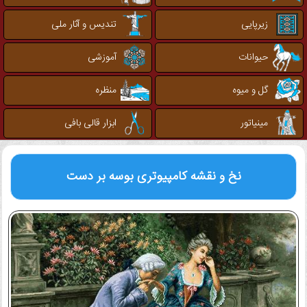
زیرپایی
تندیس و آثار ملی
حیوانات
آموزشی
گل و میوه
منظره
مینیاتور
ابزار قالی بافی
نخ و نقشه کامپیوتری
بوسه بر دست