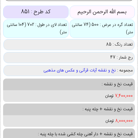
بسم الله الرحمن الرحیم
کد طرح :
851
تعداد گره در عرض : 500 (74 سانتی
تعداد لای در طول : 702 (104 سانتی
متر)
متر)
تعداد رنگ : 85
رج شمار : 47
مجموعه :
نخ و نقشه آیات قرآنی و عکس های مذهبی
قیمت نخ و نقشه :
7,400,000
تومان
قیمت نخ و نقشه + چله پنبه :
8,000,000
تومان
قیمت نخ و نقشه + دار آهنی چله کشی شده با چله پنبه :