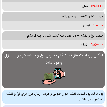
10450000
تومان
قیمت نخ و نقشه + چله ابریشم :
11400000
تومان
قیمت نخ و نقشه + دار آهنی چله کشی شده با چله ابریشم :
13850000
تومان
امکان پرداخت هزینه هنگام تحویل نخ و نقشه در درب منزل
وجود دارد.
پود نازک، پود کلفت، نقشه خوان صوتی و هزینه ارسال طرح برای نخ و نقشه
اشانتیون می باشد.