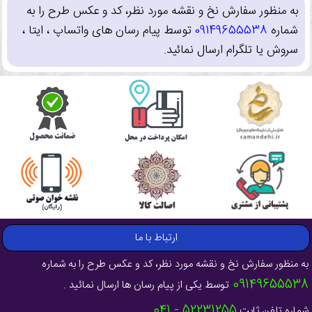
به منظور سفارش نخ و نقشه مورد نظر، کد و عکس طرح را به
شماره
09149655538
توسط پیام رسان های واتساپ ، ایتا ،
سروش یا تلگرام ارسال نمائید.
ارتباط با ما
به منظور سفارش نخ و نقشه مورد نظر، کد و عکس طرح را به شماره
09149655538
توسط یکی از پیام رسان ها ارسال نمائید .
52231255 - 041
شماره تلفن ثابت