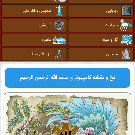
زیرپایی
تندیس و آثار ملی
حیوانات
آموزشی
گل و میوه
منظره
مینیاتور
ابزار قالی بافی
نخ و نقشه کامپیوتری
بسم الله الرحمن الرحیم