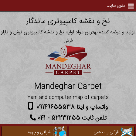
منوی سایت
نخ و نقشه کامپیوتری ماندگار
تولید و عرضه کننده بهترین مواد اولیه نخ و نقشه کامپیوتری فرش و تابلو
فرش
Mandeghar Carpet
Yarn and computer map of carpets
واتساپ و ایتا 09149655538
تلفن ثابت 52231255 - 041
قرآنی و مذهبی
اشرافی و چهره