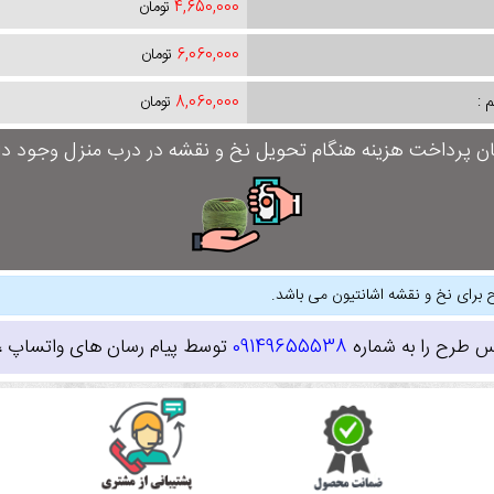
4,650,000
تومان
6,060,000
تومان
 :
8,060,000
تومان
ان پرداخت هزینه هنگام تحویل نخ و نقشه در درب منزل وجود دار
 برای نخ و نقشه اشانتیون می باشد.
س طرح را به شماره
09149655538
توسط پیام رسان های واتساپ ، ای