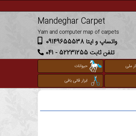
Mandeghar Carpet
Yarn and computer map of carpets
واتساپ و ایتا 09149655538
تلفن ثابت 52231255 - 041
ر ملی
حیوانات
ابزار قالی بافی