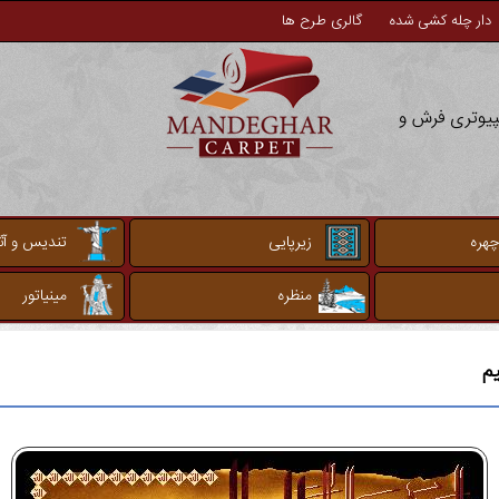
دار چله کشی شده
گالری طرح ها
مپیوتری فرش و
چهره
زیرپایی
تندیس و آثا
منظره
مینیاتور
یم