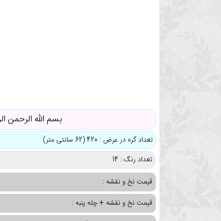
بسم الله الرحمن ال
تعداد گره در عرض : 420 (62 سانتی متر)
تعداد رنگ : 14
قیمت نخ و نقشه :
قیمت نخ و نقشه + چله پنبه :