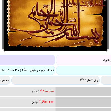
رحیم
ک
تعداد لای در طول : 250 (37 سانتی متر)
رج شمار : 47
مجموعه
2,200,000
تومان
2,650,000
تومان