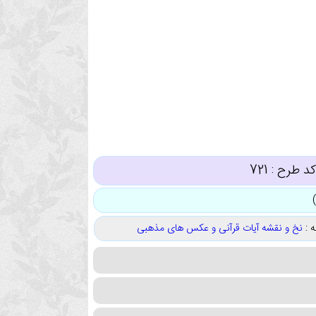
د طرح :
721
 :
نخ و نقشه آیات قرآنی و عکس های مذهبی