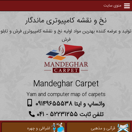
منوی سایت
نخ و نقشه کامپیوتری ماندگار
تولید و عرضه کننده بهترین مواد اولیه نخ و نقشه کامپیوتری فرش و تابلو
فرش
Mandeghar Carpet
Yarn and computer map of carpets
واتساپ و ایتا 09149655538
تلفن ثابت 52231255 - 041
قرآنی و مذهبی
اشرافی و چهره