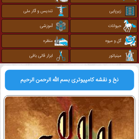
زیرپایی
تندیس و آثار ملی
حیوانات
آموزشی
گل و میوه
منظره
مینیاتور
ابزار قالی بافی
نخ و نقشه کامپیوتری
بسم الله الرحمن الرحیم