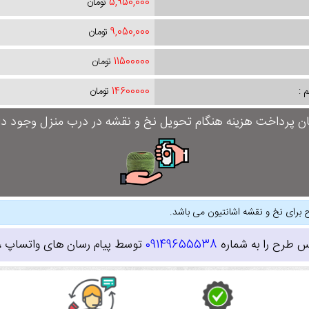
5,950,000
تومان
9,050,000
تومان
11500000
تومان
 :
14600000
تومان
ان پرداخت هزینه هنگام تحویل نخ و نقشه در درب منزل وجود دار
 برای نخ و نقشه اشانتیون می باشد.
س طرح را به شماره
09149655538
توسط پیام رسان های واتساپ ، ای