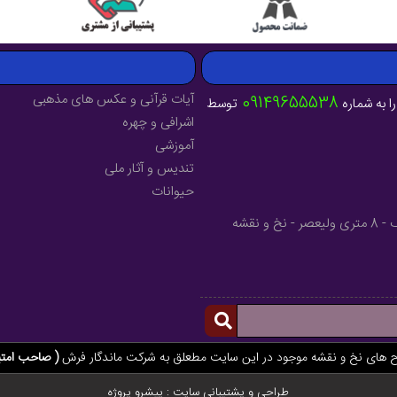
آیات قرآنی و عکس های مذهبی
09149655538
ا به شماره
توسط
اشرافی و چهره
آموزشی
تندیس و آثار ملی
حیوانات
آدرس : آذربایجان شرقی - شهرستان میانه - خیابان فرهنگ - 8 متری ولیعصر - نخ و نقشه
ح های نخ و نقشه موجود در این سایت مطعلق به شرکت ماندگار فرش
( صاحب امتی
طراحی و پشتیبانی سایت :
پیشرو پروژه