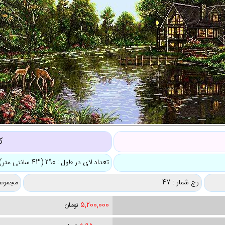
ک
تعداد لای در طول : 290 (43 سانتی متر)
رج شمار : 47
مجموعه
5,200,000
تومان