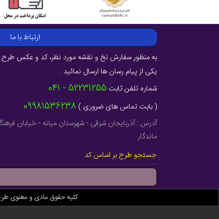
ارتباط با ما
به منظور سفارش نخ و نقشه مورد نظر، کد و عکس طرح ر
یکی از پیام رسان ها ارسال نمائید .
52231255 - 041
شماره تلفن ثابت
09981536238
( بابت تماس های ضروری )
ماندگار
جستجو طرح بر اساس کد
کلیه حقوق مادی و معنوی طر