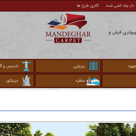
دار چله کشی شده
گالری طرح ها
مپیوتری فرش و
چهره
زیرپایی
تندیس و آثا
منظره
مینیاتور