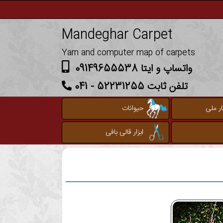
Mandeghar Carpet
Yarn and computer map of carpets
واتساپ و ایتا 09149655538
تلفن ثابت 52231255 - 041
ر ملی
حیوانات
ابزار قالی بافی