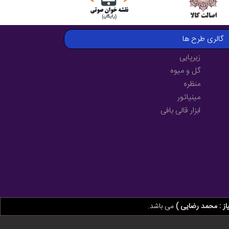
گالری طرح ها
زیرپایی
گل و میوه
منظره
مینیاتور
ابزار قالی بافی
از : محمد رضایی )
می باشد.