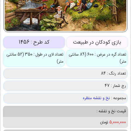
بازی کودکان در طبیعت
کد طرح :
1456
تعداد گره در عرض : 600 (89 سانتی
تعداد لای در طول : 350 (52 سانتی
متر)
متر)
تعداد رنگ : 84
رج شمار : 47
مجموعه :
نخ و نقشه منظره
قیمت نخ و نقشه :
5,000,000
تومان