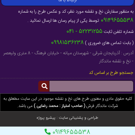
ارتباط با ما
به منظور سفارش نخ و نقشه مورد نظر، کد و عکس طرح را به شماره
09149655538
توسط یکی از پیام رسان ها ارسال نمائید .
52231255 - 041
شماره تلفن ثابت
09981536238
( بابت تماس های ضروری )
آدرس : آذربایجان شرقی - شهرستان میانه - خیابان فرهنگ - 8 متری ولیعصر
- نخ و نقشه ماندگار
جستجو طرح بر اساس کد
کلیه حقوق مادی و معنوی طرح های نخ و نقشه موجود در این سایت مطعلق به
شرکت ماندگار فرش
( صاحب امتیاز : محمد رضایی )
می باشد.
طراحی و پشتیبانی سایت :
پیشرو پروژه
09149655538