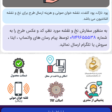
پود نازک، پود کلفت، نقشه خوان صوتی و هزینه ارسال طرح برای نخ و نقشه
اشانتیون می باشد.
به منظور سفارش نخ و نقشه مورد نظر، کد و عکس طرح را به
شماره
09149655538
توسط پیام رسان های واتساپ ، ایتا ،
سروش یا تلگرام ارسال نمائید.