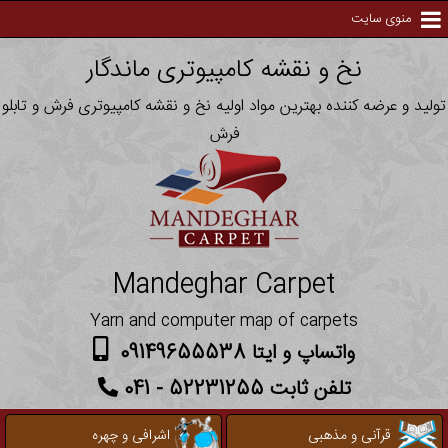
منوی سایت
نخ و نقشه کامپیوتری ماندگار
تولید و عرضه کننده بهترین مواد اولیه نخ و نقشه کامپیوتری فرش و تابلو
فرش
Mandeghar Carpet
Yarn and computer map of carpets
واتساپ و ایتا 09149655538
تلفن ثابت 52231255 - 041
قرآنی و مذهبی
اشرافی و چهره