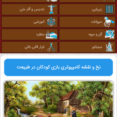
زیرپایی
تندیس و آثار ملی
حیوانات
آموزشی
گل و میوه
منظره
مینیاتور
ابزار قالی بافی
نخ و نقشه کامپیوتری
بازی کودکان در طبیعت