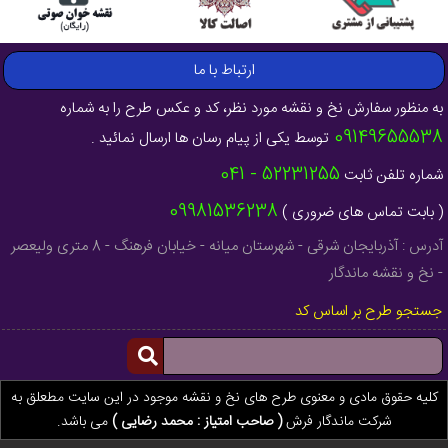
ارتباط با ما
به منظور سفارش نخ و نقشه مورد نظر، کد و عکس طرح را به شماره
09149655538
توسط یکی از پیام رسان ها ارسال نمائید .
52231255 - 041
شماره تلفن ثابت
09981536238
( بابت تماس های ضروری )
آدرس : آذربایجان شرقی - شهرستان میانه - خیابان فرهنگ - 8 متری ولیعصر
- نخ و نقشه ماندگار
جستجو طرح بر اساس کد
کلیه حقوق مادی و معنوی طرح های نخ و نقشه موجود در این سایت مطعلق به
شرکت ماندگار فرش
( صاحب امتیاز : محمد رضایی )
می باشد.