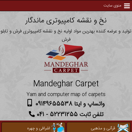
منوی سایت
نخ و نقشه کامپیوتری ماندگار
تولید و عرضه کننده بهترین مواد اولیه نخ و نقشه کامپیوتری فرش و تابلو
فرش
Mandeghar Carpet
Yarn and computer map of carpets
واتساپ و ایتا 09149655538
تلفن ثابت 52231255 - 041
قرآنی و مذهبی
اشرافی و چهره