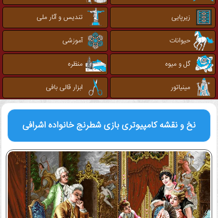
زیرپایی
تندیس و آثار ملی
حیوانات
آموزشی
گل و میوه
منظره
مینیاتور
ابزار قالی بافی
نخ و نقشه کامپیوتری
بازی شطرنج خانواده اشرافی