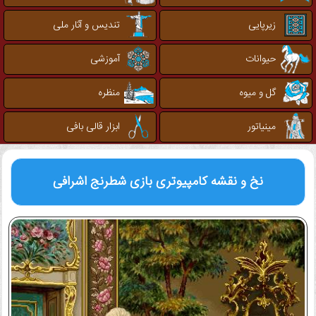
زیرپایی
تندیس و آثار ملی
حیوانات
آموزشی
گل و میوه
منظره
مینیاتور
ابزار قالی بافی
نخ و نقشه کامپیوتری
بازی شطرنج اشرافی