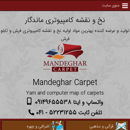
منوی سایت
نخ و نقشه کامپیوتری ماندگار
تولید و عرضه کننده بهترین مواد اولیه نخ و نقشه کامپیوتری فرش و تابلو
فرش
Mandeghar Carpet
Yarn and computer map of carpets
واتساپ و ایتا 09149655538
تلفن ثابت 52231255 - 041
قرآنی و مذهبی
اشرافی و چهره