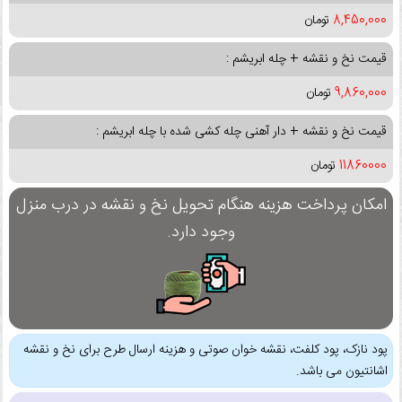
8,450,000
تومان
قیمت نخ و نقشه + چله ابریشم :
9,860,000
تومان
قیمت نخ و نقشه + دار آهنی چله کشی شده با چله ابریشم :
11860000
تومان
امکان پرداخت هزینه هنگام تحویل نخ و نقشه در درب منزل
وجود دارد.
پود نازک، پود کلفت، نقشه خوان صوتی و هزینه ارسال طرح برای نخ و نقشه
اشانتیون می باشد.