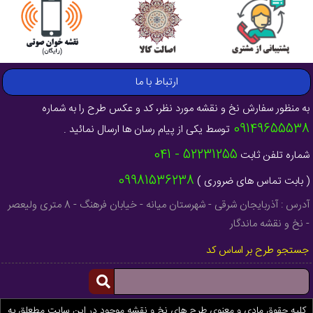
ارتباط با ما
به منظور سفارش نخ و نقشه مورد نظر، کد و عکس طرح را به شماره
09149655538
توسط یکی از پیام رسان ها ارسال نمائید .
52231255 - 041
شماره تلفن ثابت
09981536238
( بابت تماس های ضروری )
آدرس : آذربایجان شرقی - شهرستان میانه - خیابان فرهنگ - 8 متری ولیعصر
- نخ و نقشه ماندگار
جستجو طرح بر اساس کد
کلیه حقوق مادی و معنوی طرح های نخ و نقشه موجود در این سایت مطعلق به