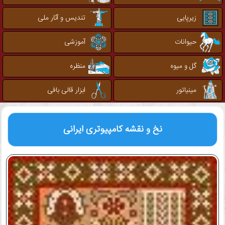
زیرپایی
تندیس و آثار ملی
حیوانات
آموزشی
گل و میوه
منظره
مینیاتور
ابزار قالی بافی
نخ و نقشه کامپیوتری
ایرانی