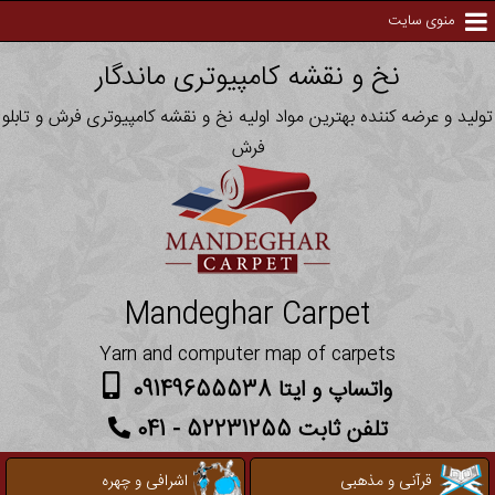
منوی سایت
نخ و نقشه کامپیوتری ماندگار
تولید و عرضه کننده بهترین مواد اولیه نخ و نقشه کامپیوتری فرش و تابلو
فرش
Mandeghar Carpet
Yarn and computer map of carpets
واتساپ و ایتا 09149655538
تلفن ثابت 52231255 - 041
قرآنی و مذهبی
اشرافی و چهره