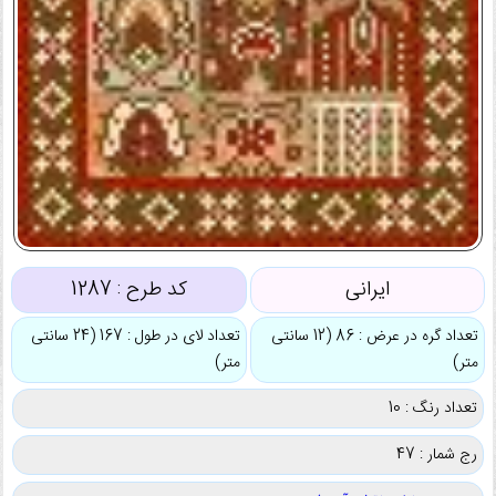
ایرانی
کد طرح :
1287
تعداد گره در عرض : 86 (12 سانتی
تعداد لای در طول : 167 (24 سانتی
متر)
متر)
تعداد رنگ : 10
رج شمار : 47