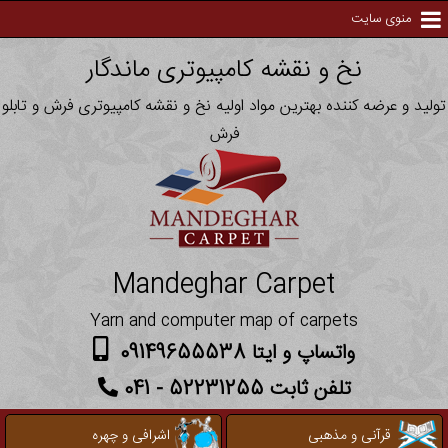
منوی سایت
نخ و نقشه کامپیوتری ماندگار
تولید و عرضه کننده بهترین مواد اولیه نخ و نقشه کامپیوتری فرش و تابلو
فرش
Mandeghar Carpet
Yarn and computer map of carpets
واتساپ و ایتا 09149655538
تلفن ثابت 52231255 - 041
قرآنی و مذهبی
اشرافی و چهره