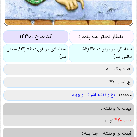
انتظار دختر لب پنجره
کد طرح :
1430
تعداد گره در عرض : 350 (52
تعداد لای در طول : 560 (83 سانتی
سانتی متر)
متر)
تعداد رنگ : 82
رج شمار : 47
مجموعه :
نخ و نقشه اشرافی و چهره
قیمت نخ و نقشه :
4,600,000
تومان
قیمت نخ و نقشه + چله پنبه :