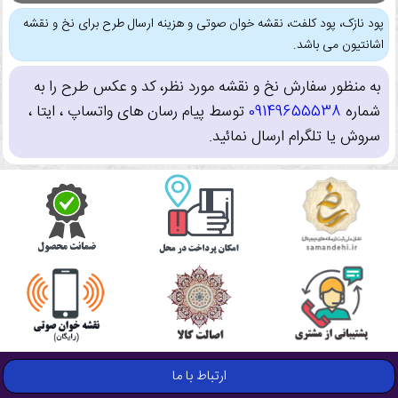
پود نازک، پود کلفت، نقشه خوان صوتی و هزینه ارسال طرح برای نخ و نقشه
اشانتیون می باشد.
به منظور سفارش نخ و نقشه مورد نظر، کد و عکس طرح را به
شماره
09149655538
توسط پیام رسان های واتساپ ، ایتا ،
سروش یا تلگرام ارسال نمائید.
ارتباط با ما