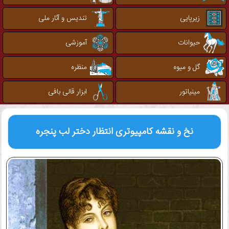
زیرپایی
تندیس و آثار ملی
حیوانات
آموزشی
گل و میوه
منظره
مینیاتور
ابزار قالی بافی
نخ و نقشه کامپیوتری
انتظار دختر لب پنجره