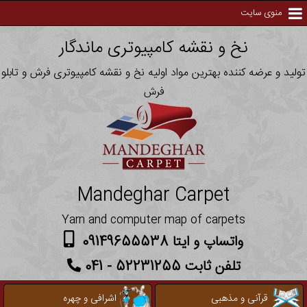
منوی سایت
نخ و نقشه کامپیوتری ماندگار
تولید و عرضه کننده بهترین مواد اولیه نخ و نقشه کامپیوتری فرش و تابلو
فرش
Mandeghar Carpet
Yarn and computer map of carpets
واتساپ و ایتا 09149655538
تلفن ثابت 52231255 - 041
قرآنی و مذهبی
اشرافی و چهره