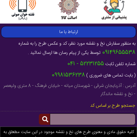
ارتباط با ما
به منظور سفارش نخ و نقشه مورد نظر، کد و عکس طرح را به شماره
09149655538
توسط یکی از پیام رسان ها ارسال نمائید .
52231255 - 041
شماره تلفن ثابت
09981536238
( بابت تماس های ضروری )
آدرس : آذربایجان شرقی - شهرستان میانه - خیابان فرهنگ - 8 متری ولیعصر
- نخ و نقشه ماندگار
جستجو طرح بر اساس کد
کلیه حقوق مادی و معنوی طرح های نخ و نقشه موجود در این سایت مطعلق به