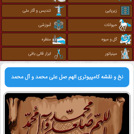
زیرپایی
تندیس و آثار ملی
حیوانات
آموزشی
گل و میوه
منظره
مینیاتور
ابزار قالی بافی
نخ و نقشه کامپیوتری
الهم صل علی محمد و آل محمد