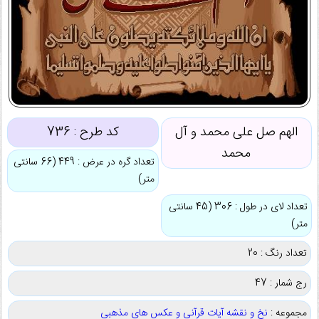
الهم صل علی محمد و آل
کد طرح :
736
محمد
تعداد گره در عرض : 449 (66 سانتی
متر)
تعداد لای در طول : 306 (45 سانتی
متر)
تعداد رنگ : 20
رج شمار : 47
مجموعه :
نخ و نقشه آیات قرآنی و عکس های مذهبی