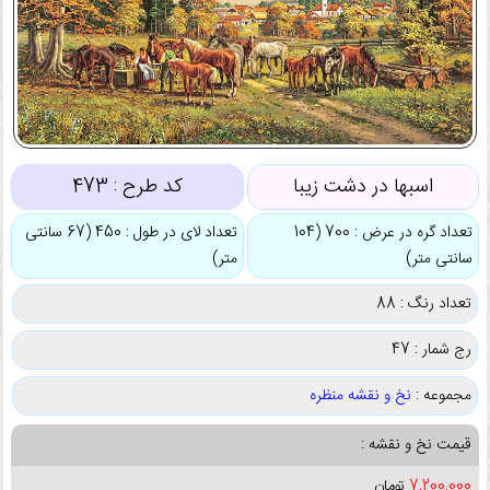
اسبها در دشت زیبا
کد طرح :
473
تعداد گره در عرض : 700 (104
تعداد لای در طول : 450 (67 سانتی
سانتی متر)
متر)
تعداد رنگ : 88
رج شمار : 47
مجموعه :
نخ و نقشه منظره
قیمت نخ و نقشه :
7,200,000
تومان