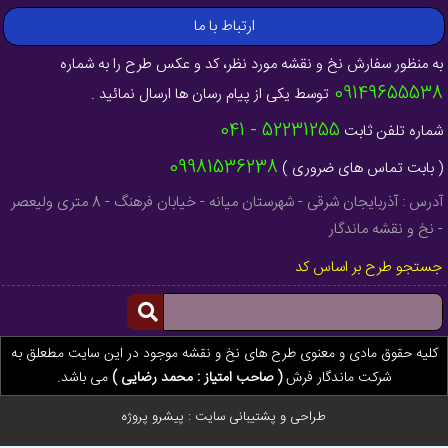
ارتباط با ما
به منظور سفارش نخ و نقشه مورد نظر، کد و عکس طرح را به شماره
09149655538
توسط یکی از پیام رسان ها ارسال نمائید .
52231255 - 041
شماره تلفن ثابت
09981536238
( بابت تماس های ضروری )
آدرس : آذربایجان شرقی - شهرستان میانه - خیابان فرهنگ - 8 متری ولیعصر
- نخ و نقشه ماندگار
جستجو طرح بر اساس کد
کلیه حقوق مادی و معنوی طرح های نخ و نقشه موجود در این سایت مطعلق به
شرکت ماندگار فرش
( صاحب امتیاز : محمد رضایی )
می باشد.
طراحی و پشتیبانی سایت :
پیشرو پروژه