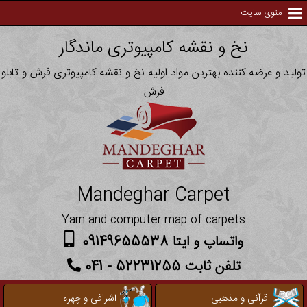
منوی سایت
نخ و نقشه کامپیوتری ماندگار
تولید و عرضه کننده بهترین مواد اولیه نخ و نقشه کامپیوتری فرش و تابلو
فرش
Mandeghar Carpet
Yarn and computer map of carpets
واتساپ و ایتا 09149655538
تلفن ثابت 52231255 - 041
قرآنی و مذهبی
اشرافی و چهره