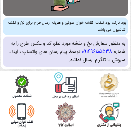
پود نازک، پود کلفت، نقشه خوان صوتی و هزینه ارسال طرح برای نخ و نقشه
اشانتیون می باشد.
به منظور سفارش نخ و نقشه مورد نظر، کد و عکس طرح را به
شماره
09149655538
توسط پیام رسان های واتساپ ، ایتا ،
سروش یا تلگرام ارسال نمائید.