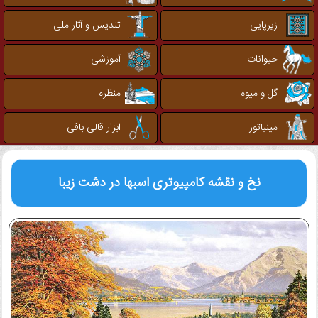
زیرپایی
تندیس و آثار ملی
حیوانات
آموزشی
گل و میوه
منظره
مینیاتور
ابزار قالی بافی
نخ و نقشه کامپیوتری
اسبها در دشت زیبا