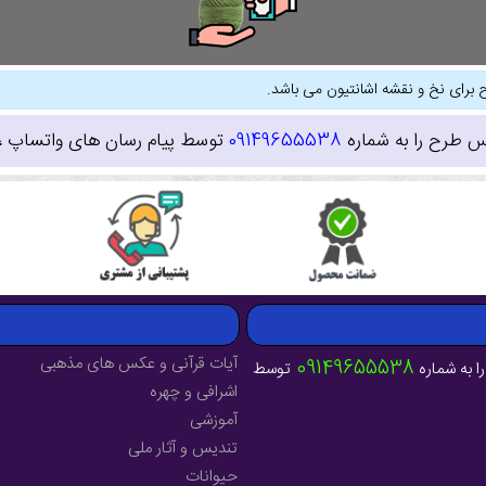
 برای نخ و نقشه اشانتیون می باشد.
س طرح را به شماره
09149655538
توسط پیام رسان های واتساپ ، ای
آیات قرآنی و عکس های مذهبی
09149655538
ا به شماره
توسط
اشرافی و چهره
آموزشی
تندیس و آثار ملی
حیوانات