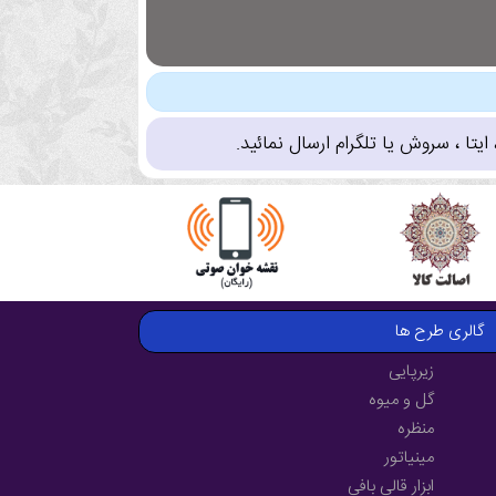
تا ، سروش یا تلگرام ارسال نمائید.
گالری طرح ها
زیرپایی
گل و میوه
منظره
مینیاتور
ابزار قالی بافی