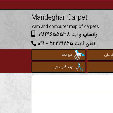
Mandeghar Carpet
Yarn and computer map of carpets
واتساپ و ایتا 09149655538
تلفن ثابت 52231255 - 041
ر ملی
حیوانات
ابزار قالی بافی