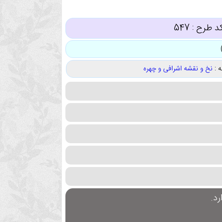
د طرح :
547
 :
نخ و نقشه اشرافی و چهره
د.