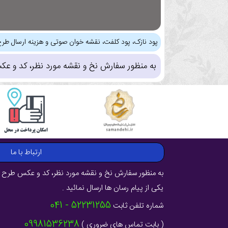
پود نازک، پود کلفت، نقشه خوان صوتی و هزینه ارسال طرح
به منظور سفارش نخ و نقشه مورد نظر، کد و عک
ارتباط با ما
به منظور سفارش نخ و نقشه مورد نظر، کد و عکس طرح ر
یکی از پیام رسان ها ارسال نمائید .
52231255 - 041
شماره تلفن ثابت
09981536238
( بابت تماس های ضروری )