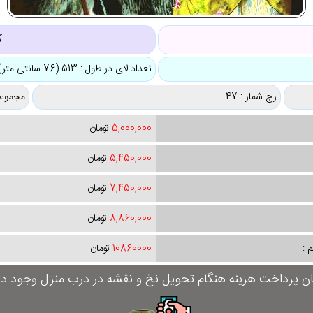
ک
تعداد لای در طول : 513 (76 سانتی متر)
رج شمار : 47
مجموعه
5,000,000
تومان
5,450,000
تومان
7,450,000
تومان
8,860,000
تومان
 :
10860000
تومان
ان پرداخت هزینه هنگام تحویل نخ و نقشه در درب منزل وجود دار