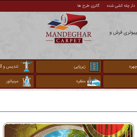
دار چله کشی شده
گالری طرح ها
مپیوتری فرش و
چهره
زیرپایی
تندیس و آثا
منظره
مینیاتور