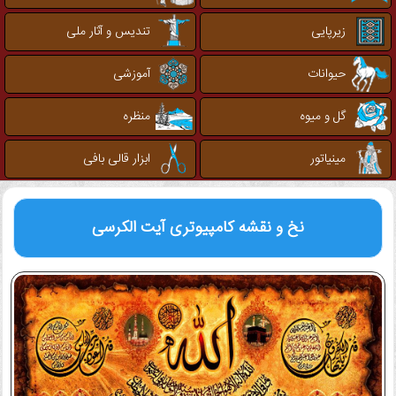
زیرپایی
تندیس و آثار ملی
حیوانات
آموزشی
گل و میوه
منظره
مینیاتور
ابزار قالی بافی
نخ و نقشه کامپیوتری
آیت الکرسی