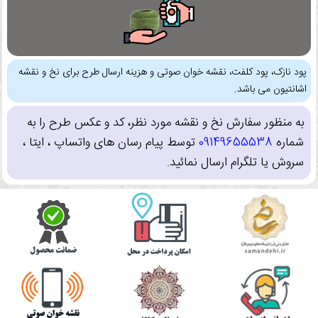
پود نازک، پود کلفت، نقشه خوان صوتی و هزینه ارسال طرح برای نخ و نقشه
اشانتیون می باشد.
به منظور سفارش نخ و نقشه مورد نظر، کد و عکس طرح را به
شماره
09149655538
توسط پیام رسان های واتساپ ، ایتا ،
سروش یا تلگرام ارسال نمائید.