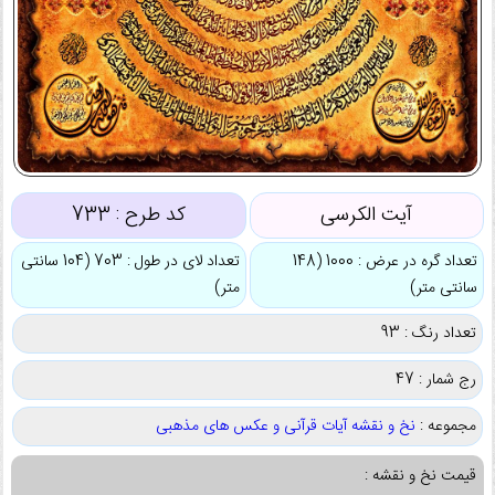
آیت الکرسی
کد طرح :
733
تعداد گره در عرض : 1000 (148
تعداد لای در طول : 703 (104 سانتی
سانتی متر)
متر)
تعداد رنگ : 93
رج شمار : 47
مجموعه :
نخ و نقشه آیات قرآنی و عکس های مذهبی
قیمت نخ و نقشه :