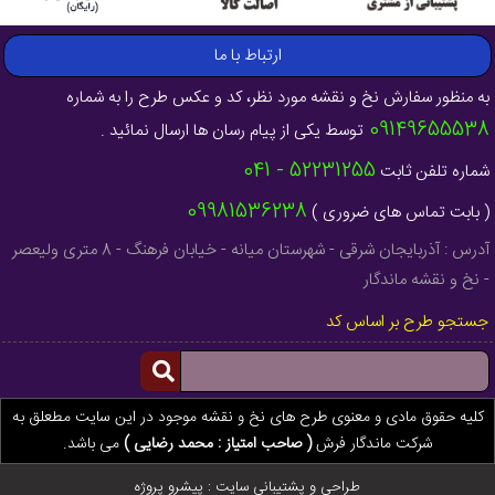
ارتباط با ما
به منظور سفارش نخ و نقشه مورد نظر، کد و عکس طرح را به شماره
09149655538
توسط یکی از پیام رسان ها ارسال نمائید .
52231255 - 041
شماره تلفن ثابت
09981536238
( بابت تماس های ضروری )
آدرس : آذربایجان شرقی - شهرستان میانه - خیابان فرهنگ - 8 متری ولیعصر
- نخ و نقشه ماندگار
جستجو طرح بر اساس کد
کلیه حقوق مادی و معنوی طرح های نخ و نقشه موجود در این سایت مطعلق به
شرکت ماندگار فرش
( صاحب امتیاز : محمد رضایی )
می باشد.
طراحی و پشتیبانی سایت :
پیشرو پروژه