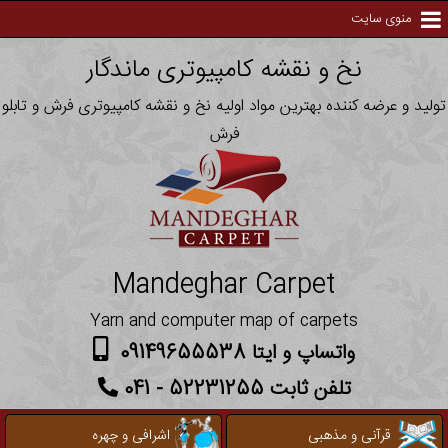
منوی سایت
نخ و نقشه کامپیوتری ماندگار
تولید و عرضه کننده بهترین مواد اولیه نخ و نقشه کامپیوتری فرش و تابلو
فرش
Mandeghar Carpet
Yarn and computer map of carpets
واتساپ و ایتا 09149655538
تلفن ثابت 52231255 - 041
قرآنی و مذهبی
اشرافی و چهره