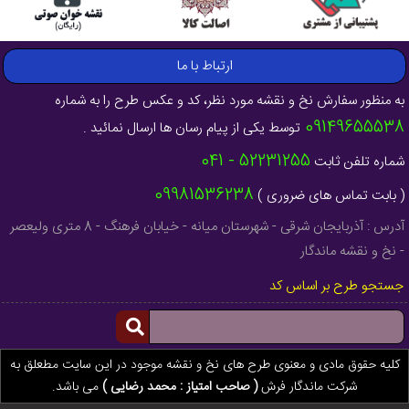
ارتباط با ما
به منظور سفارش نخ و نقشه مورد نظر، کد و عکس طرح را به شماره
09149655538
توسط یکی از پیام رسان ها ارسال نمائید .
52231255 - 041
شماره تلفن ثابت
09981536238
( بابت تماس های ضروری )
آدرس : آذربایجان شرقی - شهرستان میانه - خیابان فرهنگ - 8 متری ولیعصر
- نخ و نقشه ماندگار
جستجو طرح بر اساس کد
کلیه حقوق مادی و معنوی طرح های نخ و نقشه موجود در این سایت مطعلق به
شرکت ماندگار فرش
( صاحب امتیاز : محمد رضایی )
می باشد.