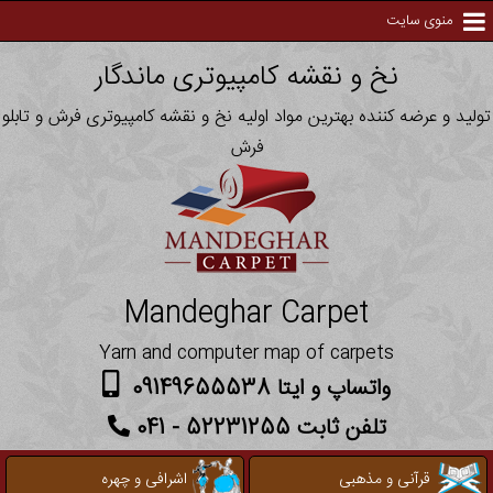
منوی سایت
نخ و نقشه کامپیوتری ماندگار
تولید و عرضه کننده بهترین مواد اولیه نخ و نقشه کامپیوتری فرش و تابلو
فرش
Mandeghar Carpet
Yarn and computer map of carpets
واتساپ و ایتا 09149655538
تلفن ثابت 52231255 - 041
قرآنی و مذهبی
اشرافی و چهره