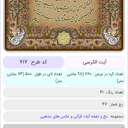
آیت الکرسی
کد طرح :
717
تعداد گره در عرض : 660 (98 سانتی
تعداد لای در طول : 500 (74 سانتی
متر)
متر)
تعداد رنگ : 41
رج شمار : 47
مجموعه :
نخ و نقشه آیات قرآنی و عکس های مذهبی