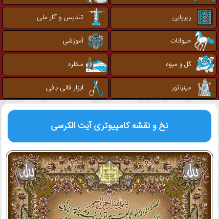
زیرپایی
تندیس و آثار ملی
حیوانات
آموزشی
گل و میوه
منظره
مینیاتور
ابزار قالی بافی
نخ و نقشه کامپیوتری
آیت الکرسی