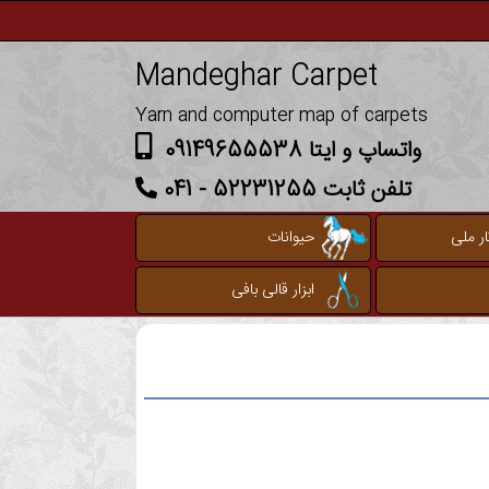
Mandeghar Carpet
Yarn and computer map of carpets
واتساپ و ایتا 09149655538
تلفن ثابت 52231255 - 041
ر ملی
حیوانات
ابزار قالی بافی