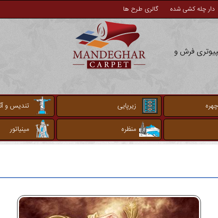
دار چله کشی شده
گالری طرح ها
مپیوتری فرش و
چهره
زیرپایی
تندیس و آثا
منظره
مینیاتور