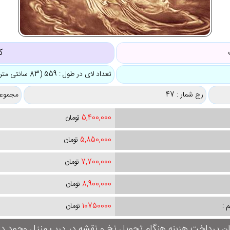
ک
تعداد لای در طول : 559 (83 سانتی متر)
رج شمار : 47
مجموعه
5,400,000
تومان
5,850,000
تومان
7,700,000
تومان
8,900,000
تومان
 :
10750000
تومان
ان پرداخت هزینه هنگام تحویل نخ و نقشه در درب منزل وجود دار