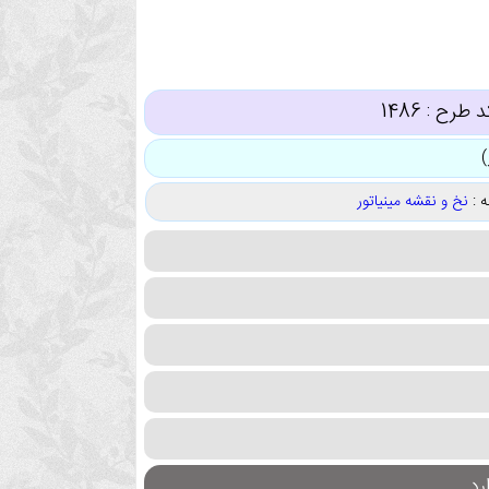
د طرح :
1486
 :
نخ و نقشه مینیاتور
د.