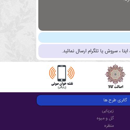
تا ، سروش یا تلگرام ارسال نمائید.
گالری طرح ها
زیرپایی
گل و میوه
منظره