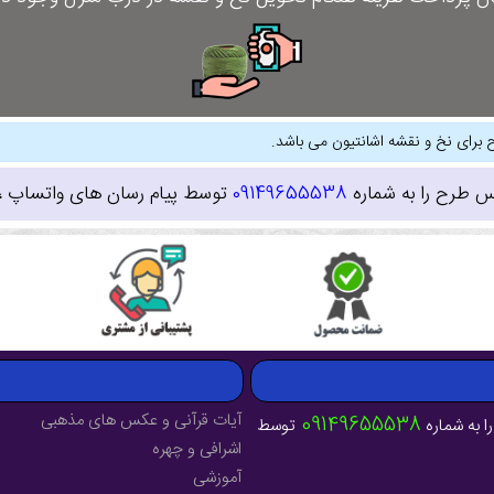
 برای نخ و نقشه اشانتیون می باشد.
س طرح را به شماره
09149655538
توسط پیام رسان های واتساپ ، ای
آیات قرآنی و عکس های مذهبی
09149655538
ا به شماره
توسط
اشرافی و چهره
آموزشی