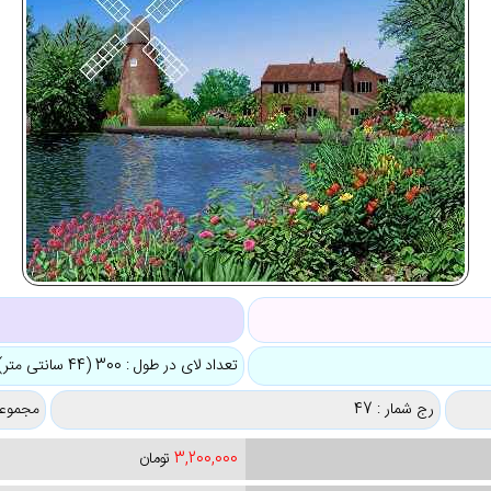
تعداد لای در طول : 300 (44 سانتی متر)
رج شمار : 47
مجموعه
3,200,000
تومان