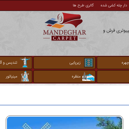
دار چله کشی شده
گالری طرح ها
مپیوتری فرش و
چهره
زیرپایی
تندیس و آثا
منظره
مینیاتور