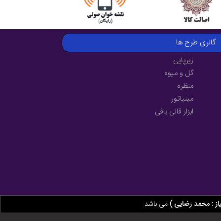
گالری طرح ها
زیرپایی
گل و میوه
منظره
مینیاتور
ابزار قالی بافی
از : محمد رضایی )
می باشد.