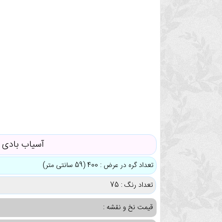
آسیاب بادی
تعداد گره در عرض : 400 (59 سانتی متر)
تعداد رنگ : 75
قیمت نخ و نقشه :