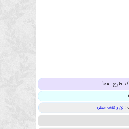
کد طرح :
100
 :
نخ و نقشه منظره