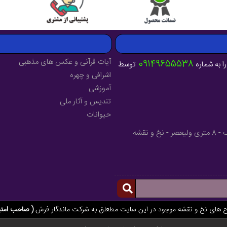
آیات قرآنی و عکس های مذهبی
09149655538
ا به شماره
توسط
اشرافی و چهره
آموزشی
تندیس و آثار ملی
حیوانات
آدرس : آذربایجان شرقی - شهرستان میانه - خیابان فرهنگ - 8 متری ولیعصر - نخ و نقشه
ح های نخ و نقشه موجود در این سایت مطعلق به شرکت ماندگار فرش
( صاحب امتی