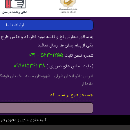
ارتباط با ما
به منظور سفارش نخ و نقشه مورد نظر، کد و عکس طرح ر
یکی از پیام رسان ها ارسال نمائید .
52231255 - 041
شماره تلفن ثابت
09981536238
( بابت تماس های ضروری )
ماندگار
جستجو طرح بر اساس کد
کلیه حقوق مادی و معنوی طر