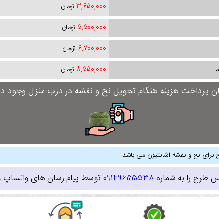
3,650,000
تومان
5,500,000
تومان
6,700,000
تومان
 :
8,550,000
تومان
ان پرداخت هزینه هنگام تحویل نخ و نقشه در درب منزل وجود دار
 برای نخ و نقشه اشانتیون می باشد.
س طرح را به شماره
09149655538
توسط پیام رسان های واتساپ ، ای