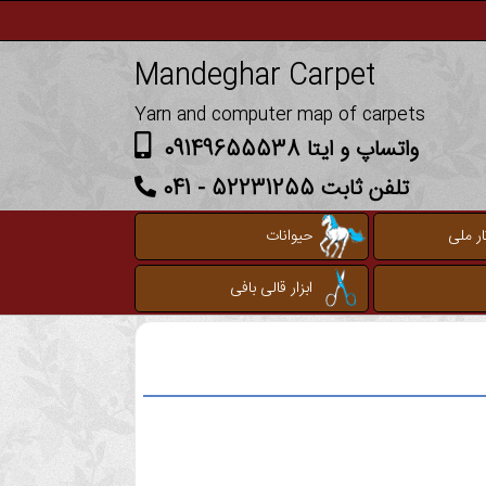
Mandeghar Carpet
Yarn and computer map of carpets
واتساپ و ایتا 09149655538
تلفن ثابت 52231255 - 041
ر ملی
حیوانات
ابزار قالی بافی