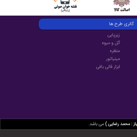
گالری طرح ها
زیرپایی
گل و میوه
منظره
مینیاتور
ابزار قالی بافی
از : محمد رضایی )
می باشد.