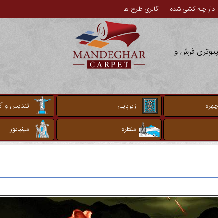
دار چله کشی شده
گالری طرح ها
مپیوتری فرش و
چهره
زیرپایی
تندیس و آثا
منظره
مینیاتور