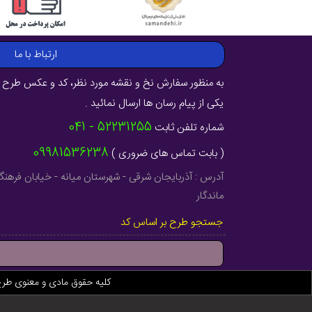
ارتباط با ما
به منظور سفارش نخ و نقشه مورد نظر، کد و عکس طرح ر
یکی از پیام رسان ها ارسال نمائید .
52231255 - 041
شماره تلفن ثابت
09981536238
( بابت تماس های ضروری )
ماندگار
جستجو طرح بر اساس کد
کلیه حقوق مادی و معنوی طر