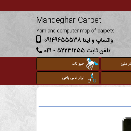
Mandeghar Carpet
Yarn and computer map of carpets
واتساپ و ایتا 09149655538
تلفن ثابت 52231255 - 041
ر ملی
حیوانات
ابزار قالی بافی