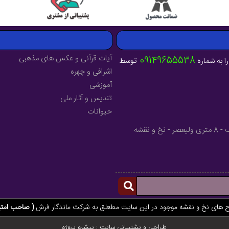
آیات قرآنی و عکس های مذهبی
09149655538
ا به شماره
توسط
اشرافی و چهره
آموزشی
تندیس و آثار ملی
حیوانات
آدرس : آذربایجان شرقی - شهرستان میانه - خیابان فرهنگ - 8 متری ولیعصر - نخ و نقشه
ح های نخ و نقشه موجود در این سایت مطعلق به شرکت ماندگار فرش
( صاحب امتی
طراحی و پشتیبانی سایت :
پیشرو پروژه