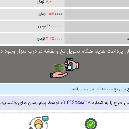
8,600,000
تومان
11050000
تومان
12000000
تومان
 :
14450000
تومان
ان پرداخت هزینه هنگام تحویل نخ و نقشه در درب منزل وجود دار
 برای نخ و نقشه اشانتیون می باشد.
س طرح را به شماره
09149655538
توسط پیام رسان های واتساپ ، ای