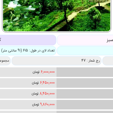
بز
ک
تعداد لای در طول : 615 (91 سانتی متر)
رج شمار : 47
مجموعه
6,000,000
تومان
6,450,000
تومان
8,450,000
تومان
9,860,000
تومان