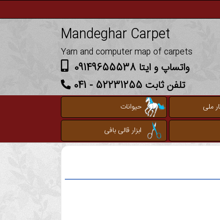
Mandeghar Carpet
Yarn and computer map of carpets
واتساپ و ایتا 09149655538
تلفن ثابت 52231255 - 041
ر ملی
حیوانات
ابزار قالی بافی