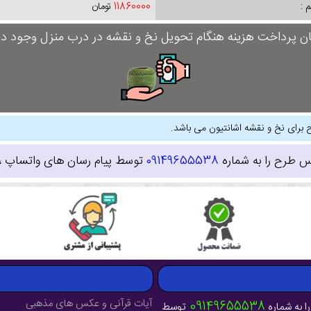
 :
11860000
تومان
ان پرداخت هزینه هنگام تحویل نخ و نقشه در درب منزل وجود دار
 برای نخ و نقشه اشانتیون می باشد.
س طرح را به شماره
09149655538
توسط پیام رسان های واتساپ ، ای
آیات قرآنی و عکس های مذهبی
09149655538
ا به شماره
توسط