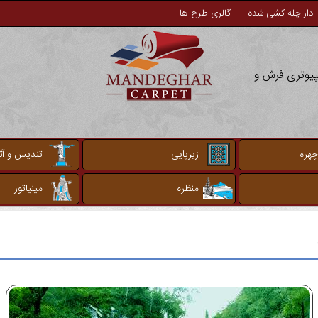
دار چله کشی شده
گالری طرح ها
مپیوتری فرش و
چهره
زیرپایی
تندیس و آثا
منظره
مینیاتور