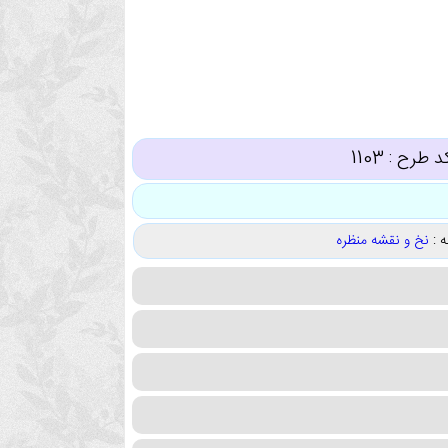
د طرح :
1103
 :
نخ و نقشه منظره