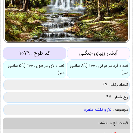
آبشار زیبای جنگلی
کد طرح :
1079
تعداد گره در عرض : 600 (89 سانتی
تعداد لای در طول : 400 (59 سانتی
متر)
متر)
تعداد رنگ : 67
رج شمار : 47
مجموعه :
نخ و نقشه منظره
قیمت نخ و نقشه :