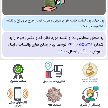
پود نازک، پود کلفت، نقشه خوان صوتی و هزینه ارسال طرح برای نخ و نقشه
اشانتیون می باشد.
به منظور سفارش نخ و نقشه مورد نظر، کد و عکس طرح را به
شماره
09149655538
توسط پیام رسان های واتساپ ، ایتا ،
سروش یا تلگرام ارسال نمائید.