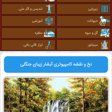
زیرپایی
تندیس و آثار ملی
حیوانات
آموزشی
گل و میوه
منظره
مینیاتور
ابزار قالی بافی
نخ و نقشه کامپیوتری
آبشار زیبای جنگلی