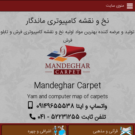
منوی سایت
نخ و نقشه کامپیوتری ماندگار
تولید و عرضه کننده بهترین مواد اولیه نخ و نقشه کامپیوتری فرش و تابلو
فرش
Mandeghar Carpet
Yarn and computer map of carpets
واتساپ و ایتا 09149655538
تلفن ثابت 52231255 - 041
قرآنی و مذهبی
اشرافی و چهره