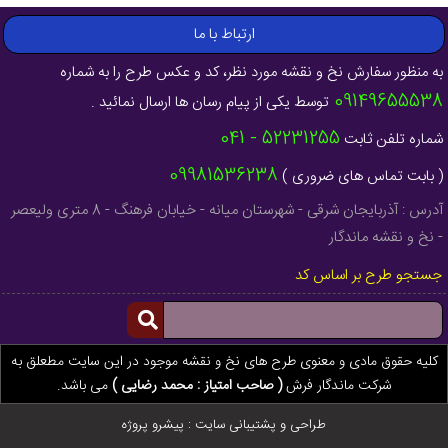
ارتباط با ما
به منظور سفارش نخ و نقشه مورد نظر، کد و عکس طرح را به شماره
09149655538
توسط یکی از پیام رسان ها ارسال نمائید .
52231255 - 041
شماره تلفن ثابت
09981536238
( بابت تماس های ضروری )
آدرس : آذربایجان شرقی - شهرستان میانه - خیابان فرهنگ - 8 متری ولیعصر
- نخ و نقشه ماندگار
جستجو طرح بر اساس کد
کلیه حقوق مادی و معنوی طرح های نخ و نقشه موجود در این سایت مطعلق به
شرکت ماندگار فرش
( صاحب امتیاز : محمد رضایی )
می باشد.
طراحی و پشتیبانی سایت :
پیشرو پروژه